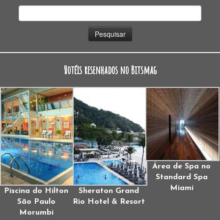
Pesquisar
por:
Hotéis resenhados no Bitsmag
Área de Spa no
Standard Spa
Miami
Piscina do Hilton
Sheraton Grand
São Paulo
Rio Hotel & Resort
Morumbi