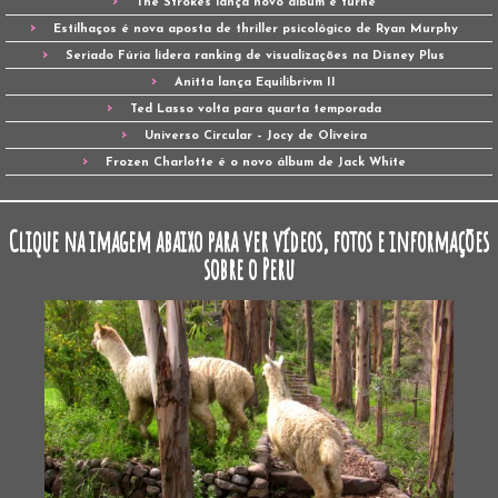
The Strokes lança novo álbum e turnê
Estilhaços é nova aposta de thriller psicológico de Ryan Murphy
Seriado Fúria lidera ranking de visualizações na Disney Plus
Anitta lança Equilibrivm II
Ted Lasso volta para quarta temporada
Universo Circular – Jocy de Oliveira
Frozen Charlotte é o novo álbum de Jack White
Clique na imagem abaixo para ver vídeos, fotos e informações
sobre o Peru