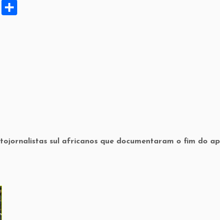
X
S
h
ar
e
fotojornalistas sul africanos que documentaram o fim do a