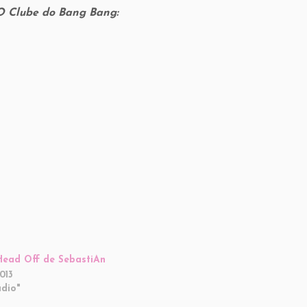
O Clube do Bang Bang:
ead Off de SebastiAn
013
dio"