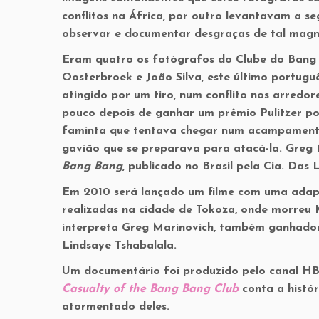
conflitos na África, por outro levantavam a s
observar e documentar desgraças de tal magn
Eram quatro os fotógrafos do Clube do Bang B
Oosterbroek e João Silva, este último portugu
atingido por um tiro, num conflito nos arredo
pouco depois de ganhar um prêmio Pulitzer po
faminta que tentava chegar num acampamento 
gavião que se preparava para atacá-la. Greg 
Bang Bang
, publicado no Brasil pela Cia. Das 
Em 2010 será lançado um filme com uma ada
realizadas na cidade de Tokoza, onde morreu 
interpreta Greg Marinovich, também ganhador
Lindsaye Tshabalala.
Um documentário foi produzido pelo canal H
Casualty of the Bang Bang Club
conta a histór
atormentado deles.