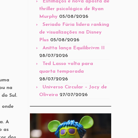
Estilhaços é nova aposta de
thriller psicológico de Ryan
Murphy
05/08/2026
Seriado Fúria lidera ranking
de visualizações na Disney
Plus
05/08/2026
Anitta lança Equilibrivm II
28/07/2026
Ted Lasso volta para
quarta temporada
28/07/2026
 uma
Universo Circular – Jocy de
ou na
Oliveira
27/07/2026
 do Sul.
a onde
a. A
o as
ror dos