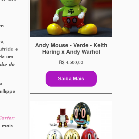
en
o,
utrida e
 de um
ube do
o
illippe
arter:
o mais