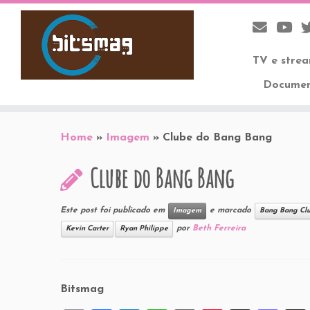
TV e stre
Documen
Skip
to
Home
»
Imagem
»
Clube do Bang Bang
content
Clube do Bang Bang
Este post foi publicado em
e marcado
Imagem
Bang Bang Cl
por
Beth Ferreira
Kevin Carter
Ryan Philippe
Bitsmag