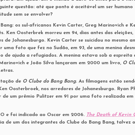
eguinte questão: até que ponto é aceitável um ser humano
itude sem se envolver?
ang: os sul-africanos Kevin Carter, Greg Marinovich e K
ês. Ken Oosterbrek morreu em 94, dias antes das eleições,
res de Johanesburgo. Kevin Carter se suicidou no mesmo an
r uma foto que fez no Sudão, em 93, de uma menina desn
de ajuda a refugiados. A menina estava sob a espreita
Marinovich e João Silva lançaram em 2000 um livro,
O Cl
Letras.
ptação de
O Clube do Bang Bang
. As filmagens estão send
Ken Oosterbroek, nos arredores de Johanesburgo. Ryan Ph
 de um prêmio Pulitzer em 91 por uma foto realizada em
BO e foi indicado ao Oscar em 2006.
The Death of Kevin C
ia de um dos integrantes do Clube do Bang Bang, talvez 