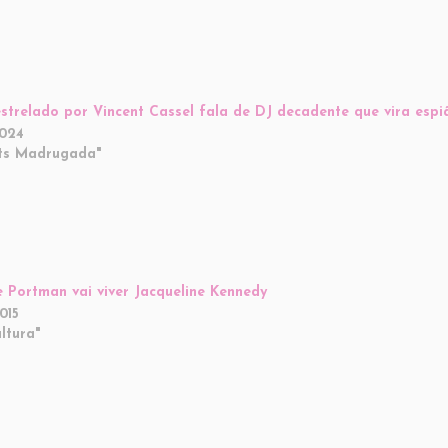
estrelado por Vincent Cassel fala de DJ decadente que vira espi
2024
ts Madrugada"
e Portman vai viver Jacqueline Kennedy
015
ltura"