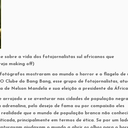
e sobre a vida dos fotojornalistas sul africanos que
eja making off)
o fotógrafos mostraram ao mundo o horror e o flagelo de
O Clube do Bang Bang, esse grupo de fotojornalistas, atu
ra de Nelson Mandela e sua eleição a presidente da África
 arrojado e se aventurar nas cidades de população negr
 adrenalina, pelo desejo de fama ou por compaixão eles
 realidade que o mundo de população branca não conheci
ticada, principalmente em termos de ética. Se por um lad
apturavam ajudavam o mundo a abrir os olhos para o hor