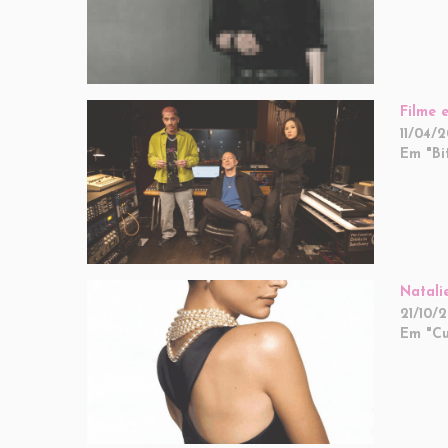
Filme 
11/04/
Em "Bi
Natali
21/10/2
Em "Cu