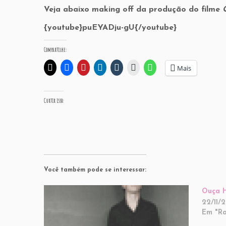
Veja abaixo making off da produção do filme
{youtube}puEYADju-gU{/youtube}
Compartilhe:
Mais
Curtir isso:
Você também pode se interessar:
Ouça H
22/11/2
Em "Ra