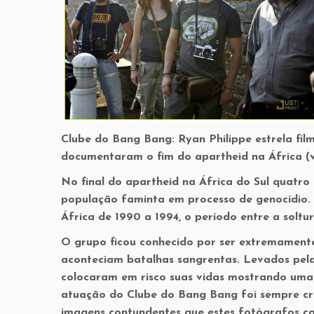
Clube do Bang Bang: Ryan Philippe estrela film
documentaram o fim do apartheid na África (v
No final do apartheid na África do Sul quatr
população faminta em processo de genocídio. 
África de 1990 a 1994, o período entre a soltu
O grupo ficou conhecido por ser extremamente
aconteciam batalhas sangrentas. Levados pela
colocaram em risco suas vidas mostrando uma
atuação do Clube do Bang Bang foi sempre cri
imagens contundentes que estes fotógrafos c