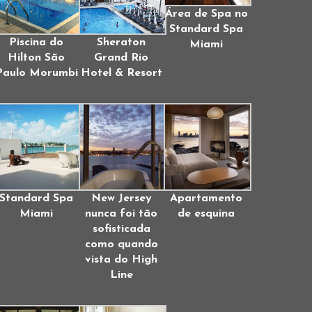
Área de Spa no
Standard Spa
Piscina do
Sheraton
Miami
Hilton São
Grand Rio
Paulo Morumbi
Hotel & Resort
Standard Spa
New Jersey
Apartamento
Miami
nunca foi tão
de esquina
sofisticada
como quando
vista do High
Line