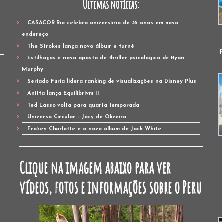
Últimas notícias:
CASACOR Rio celebra aniversário de 35 anos em novo
endereço
The Strokes lança novo álbum e turnê
Estilhaços é nova aposta de thriller psicológico de Ryan
Murphy
Seriado Fúria lidera ranking de visualizações na Disney Plus
Anitta lança Equilibrivm II
Ted Lasso volta para quarta temporada
Universo Circular – Jocy de Oliveira
Frozen Charlotte é o novo álbum de Jack White
Clique na imagem abaixo para ver
vídeos, fotos e informações sobre o Peru