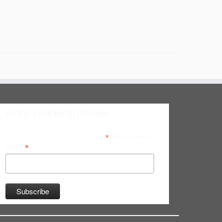
Inscreva-se na Newsletter do Bitsmag
*
indicates required
*
Email