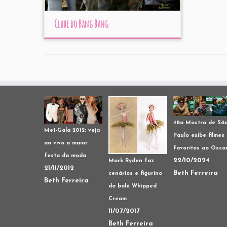
Clube do Bang Bang
48a Mostra de Sã
Met-Gala 2012: veja
Paulo exibe filmes
ao vivo a maior
favoritos ao Osca
festa da moda
22/10/2024
Mark Ryden faz
21/11/2012
Beth Ferreira
cenários e figurino
Beth Ferreira
do balé Whipped
Cream
11/07/2017
Beth Ferreira