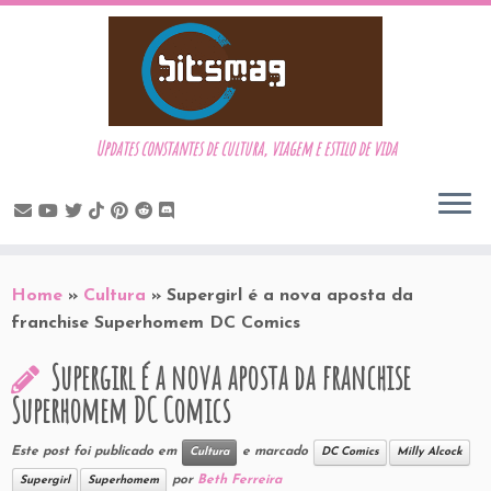
Updates constantes de cultura, viagem e estilo de vida
Skip
to
Home
»
Cultura
»
Supergirl é a nova aposta da
content
franchise Superhomem DC Comics
Supergirl é a nova aposta da franchise
Superhomem DC Comics
Este post foi publicado em
e marcado
Cultura
DC Comics
Milly Alcock
por
Beth Ferreira
Supergirl
Superhomem