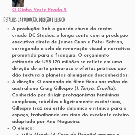
O Diabo Veste Prada 2
Detalhes da produção, direção e elenco
A produção:
Sob o guarda-chuva do recém-
criado
DC Studios
, o longa conta com a produção
executiva direta de
James Gunn e Peter Safran
,
carregando o selo de renovação visual e narrativa
prometido para a franquia. O orçamento
estimado de US$ 170 milhões se reflete em uma
direção de arte primorosa e efeitos práticos que
dão textura a planetas alienígenas desconhecidos.
A direção:
O comando do filme ficou nas mãos do
australiano
Craig Gillespie
(
I, Tonya
,
Cruella
).
Conhecido por dirigir protagonistas femininas
complexas, rebeldes e ligeiramente excêntricas,
Gillespie traz seu estilo dinâmico e rítmico para o
espaço, trabalhando em cima do excelente roteiro
adaptado por
Ana Nogueira
.
O elenco:
Milly Alcock
(
A Casa do Dragão
) assume o