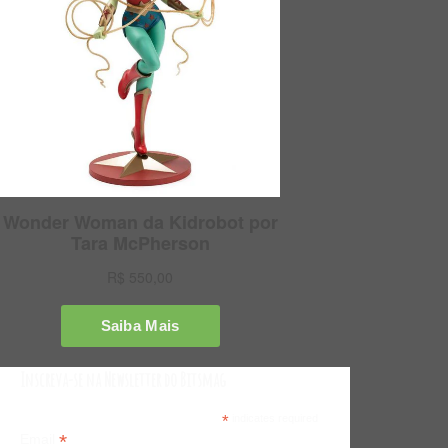
Inscreva-se na Newsletter do Bitsmag
*
indicates required
*
Email