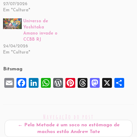
27/07/2026
Em "Cultura"
Universo de
Yoshitaka
Amano invade o
CCBB RJ
24/04/2026
Em "Cultura"
Bitsmag
E
F
Li
W
W
Pi
T
M
X
S
m
a
n
h
or
nt
hr
a
h
ai
c
k
at
d
er
e
st
ar
l
e
e
s
P
es
a
o
e
Navegação do post
b
dI
A
re
t
d
d
←
Pela Metade é um soco no estômago de
o
n
p
ss
s
o
machos estilo Andrew Tate