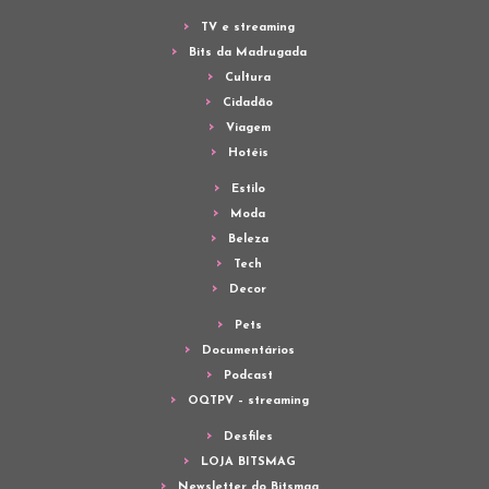
TV e streaming
Bits da Madrugada
Cultura
Cidadão
Viagem
Hotéis
Estilo
Moda
Beleza
Tech
Decor
Pets
Documentários
Podcast
OQTPV – streaming
Desfiles
LOJA BITSMAG
Newsletter do Bitsmag