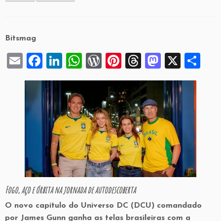
Bitsmag
E
F
Li
W
W
Pi
T
M
X
S
m
a
n
h
or
nt
hr
a
h
ai
c
k
at
d
er
e
st
ar
l
e
e
s
P
es
a
o
e
b
dI
A
re
t
d
d
o
n
p
ss
s
o
o
p
n
k
Fogo, aço e órbita na jornada de autodescoberta
O novo capítulo do Universo DC (DCU) comandado
por James Gunn ganha as telas brasileiras com a