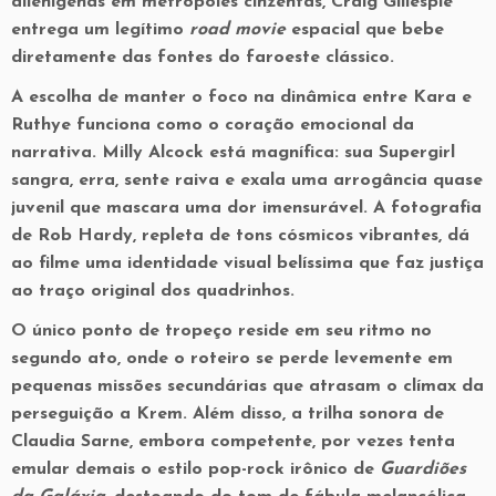
alienígenas em metrópoles cinzentas, Craig Gillespie
entrega um legítimo
road movie
espacial que bebe
diretamente das fontes do faroeste clássico.
A escolha de manter o foco na dinâmica entre Kara e
Ruthye funciona como o coração emocional da
narrativa. Milly Alcock está magnífica: sua Supergirl
sangra, erra, sente raiva e exala uma arrogância quase
juvenil que mascara uma dor imensurável. A fotografia
de Rob Hardy, repleta de tons cósmicos vibrantes, dá
ao filme uma identidade visual belíssima que faz justiça
ao traço original dos quadrinhos.
O único ponto de tropeço reside em seu ritmo no
segundo ato, onde o roteiro se perde levemente em
pequenas missões secundárias que atrasam o clímax da
perseguição a Krem. Além disso, a trilha sonora de
Claudia Sarne, embora competente, por vezes tenta
emular demais o estilo pop-rock irônico de
Guardiões