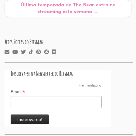
o
p
n
Última temporada de The Bear entra no
k
streaming esta semana
→
Redes Socias do Bitsmag
Inscreva-se na Newsletter do Bitsmag
*
é mandatório
*
Email