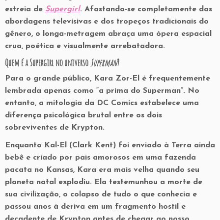
estreia de
Supergirl
. Afastando-se completamente das
abordagens televisivas e dos tropeços tradicionais do
gênero, o longa-metragem abraça uma ópera espacial
crua, poética e visualmente arrebatadora.
Quem é a Supergirl no universo
Superman
?
Para o grande público, Kara Zor-El é frequentemente
lembrada apenas como “a prima do Superman”. No
entanto, a mitologia da DC Comics estabelece uma
diferença psicológica brutal entre os dois
sobreviventes de Krypton.
Enquanto Kal-El (Clark Kent) foi enviado à Terra ainda
bebê e criado por pais amorosos em uma fazenda
pacata no Kansas, Kara era mais velha quando seu
planeta natal explodiu. Ela testemunhou a morte de
sua civilização, o colapso de tudo o que conhecia e
passou anos à deriva em um fragmento hostil e
decadente de Krypton antes de chegar ao nosso