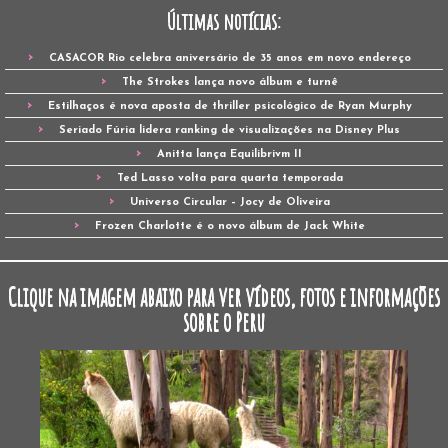
Últimas notícias:
CASACOR Rio celebra aniversário de 35 anos em novo endereço
The Strokes lança novo álbum e turnê
Estilhaços é nova aposta de thriller psicológico de Ryan Murphy
Seriado Fúria lidera ranking de visualizações na Disney Plus
Anitta lança Equilibrivm II
Ted Lasso volta para quarta temporada
Universo Circular – Jocy de Oliveira
Frozen Charlotte é o novo álbum de Jack White
Clique na imagem abaixo para ver vídeos, fotos e informações
sobre o Peru