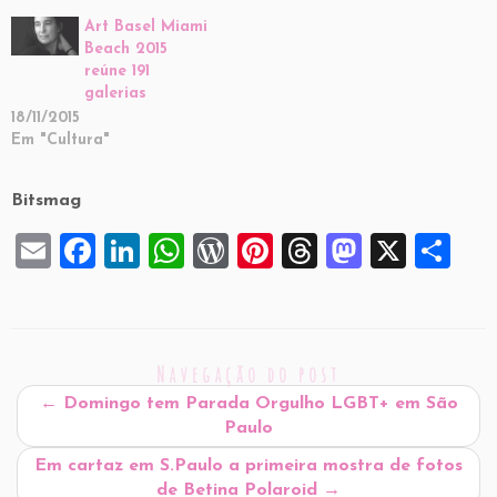
Art Basel Miami
Beach 2015
reúne 191
galerias
18/11/2015
Em "Cultura"
Bitsmag
E
F
Li
W
W
Pi
T
M
X
S
m
a
n
h
or
nt
hr
a
h
ai
c
k
at
d
er
e
st
ar
l
e
e
s
P
es
a
o
e
Navegação do post
b
dI
A
re
t
d
d
←
Domingo tem Parada Orgulho LGBT+ em São
o
n
p
ss
s
o
Paulo
o
p
n
Em cartaz em S.Paulo a primeira mostra de fotos
de Betina Polaroid
→