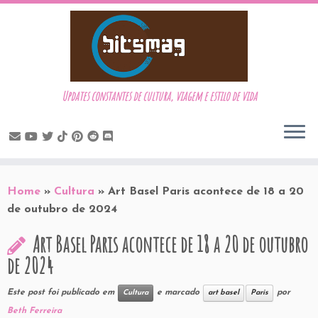
Updates constantes de cultura, viagem e estilo de vida
Skip
to
Home
»
Cultura
»
Art Basel Paris acontece de 18 a 20
content
de outubro de 2024
Art Basel Paris acontece de 18 a 20 de outubro
de 2024
Este post foi publicado em
e marcado
por
Cultura
art basel
Paris
Beth Ferreira