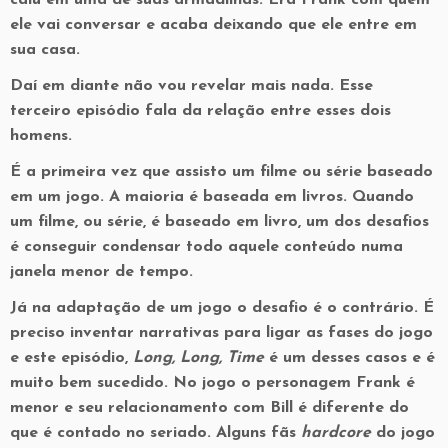
caiu em uma de suas armadilhas. Era Frank com quem
ele vai conversar e acaba deixando que ele entre em
sua casa.
Daí em diante não vou revelar mais nada. Esse
terceiro episódio fala da relação entre esses dois
homens.
É a primeira vez que assisto um filme ou série baseado
em um jogo. A maioria é baseada em livros. Quando
um filme, ou série, é baseado em livro, um dos desafios
é conseguir condensar todo aquele conteúdo numa
janela menor de tempo.
Já na adaptação de um jogo o desafio é o contrário. É
preciso inventar narrativas para ligar as fases do jogo
e este episódio,
Long, Long, Time
é um desses casos e é
muito bem sucedido. No jogo o personagem Frank é
menor e seu relacionamento com Bill é diferente do
que é contado no seriado. Alguns fãs
hardcore
do jogo