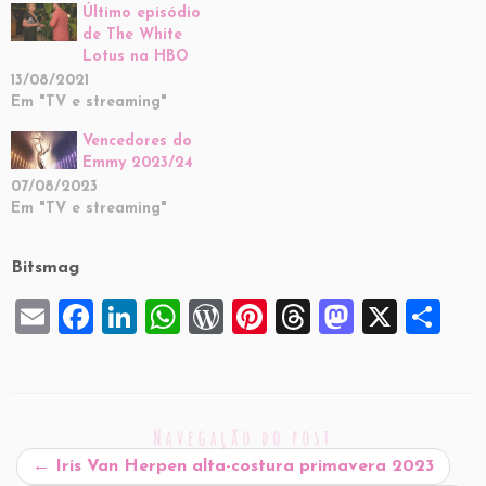
Último episódio
de The White
Lotus na HBO
13/08/2021
Em "TV e streaming"
Vencedores do
Emmy 2023/24
07/08/2023
Em "TV e streaming"
Bitsmag
E
F
Li
W
W
Pi
T
M
X
S
m
a
n
h
or
nt
hr
a
h
ai
c
k
at
d
er
e
st
ar
l
e
e
s
P
es
a
o
e
Navegação do post
b
dI
A
re
t
d
d
←
Iris Van Herpen alta-costura primavera 2023