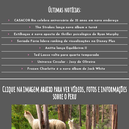
Últimas notícias:
CASACOR Rio celebra aniversário de 35 anos em novo endereço
The Strokes lança novo álbum e turnê
Estilhaços é nova aposta de thriller psicológico de Ryan Murphy
Seriado Fúria lidera ranking de visualizações na Disney Plus
Anitta lança Equilibrivm II
Ted Lasso volta para quarta temporada
Universo Circular – Jocy de Oliveira
Frozen Charlotte é o novo álbum de Jack White
Clique na imagem abaixo para ver vídeos, fotos e informações
sobre o Peru