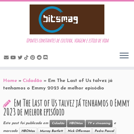
Updates constantes de cultura, viagem e estilo de vida
Skip
to
Home
»
Cidadão
»
Em The Last of Us talvez já
content
tenhamos o Emmy 2023 de melhor episódio
Em The Last of Us talvez já tenhamos o Emmy
2023 de melhor episódio
Este post foi publicado em
e
Cidadão
HBOMax
TV e streaming
marcado
HBOMax
Murray Bartlett
Nick Offerman
Pedro Pascal