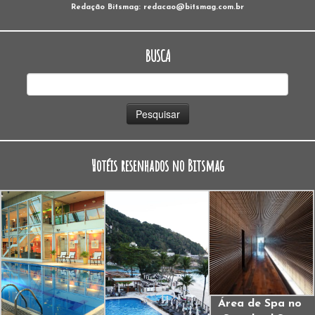
Redação Bitsmag: redacao@bitsmag.com.br
BUSCA
Pesquisar
por:
Hotéis resenhados no Bitsmag
Área de Spa no