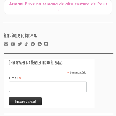
o
n
p
ss
s
o
Armani Privê na semana de alta costura de Paris
o
p
n
→
k
Redes Socias do Bitsmag
Inscreva-se na Newsletter do Bitsmag
*
é mandatório
*
Email