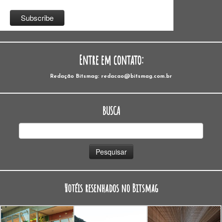
Entre em contato:
Redação Bitsmag: redacao@bitsmag.com.br
BUSCA
Pesquisar
por:
Hotéis resenhados no Bitsmag