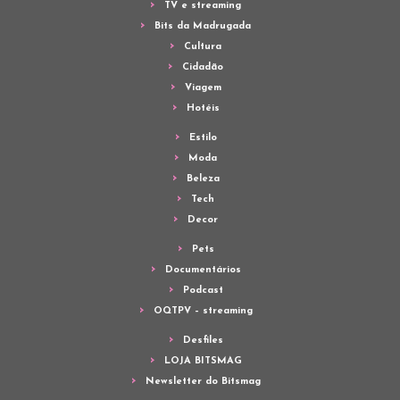
TV e streaming
Bits da Madrugada
Cultura
Cidadão
Viagem
Hotéis
Estilo
Moda
Beleza
Tech
Decor
Pets
Documentários
Podcast
OQTPV – streaming
Desfiles
LOJA BITSMAG
Newsletter do Bitsmag