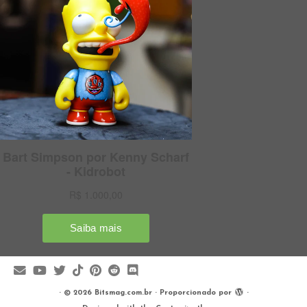
·
© 2026
Bitsmag.com.br
·
Proporcionado por
·