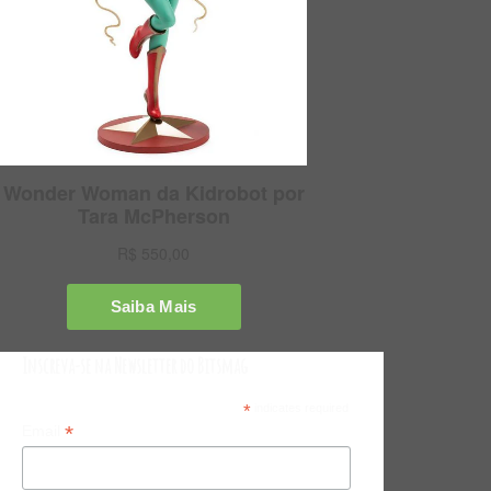
Inscreva-se na Newsletter do Bitsmag
*
indicates required
*
Email