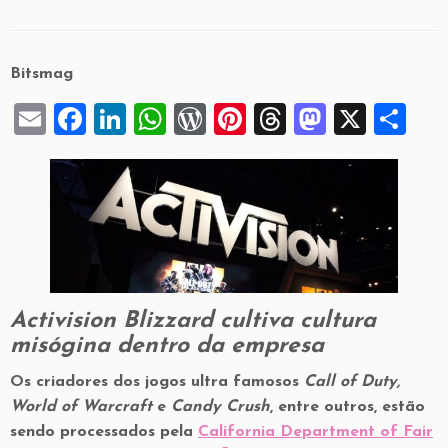
Bitsmag
E
F
Li
W
W
Pi
T
M
X
S
m
a
n
h
or
nt
hr
a
h
ai
c
k
at
d
er
e
st
ar
l
e
e
s
P
es
a
o
e
b
dI
A
re
t
d
d
o
n
p
ss
s
o
o
p
n
Activision Blizzard
cultiva cultura
k
misógina dentro da empresa
Os criadores dos jogos ultra famosos
Call of Duty,
World of Warcraft
e
Candy Crush
, entre outros, estão
sendo processados pela
California Department of Fair