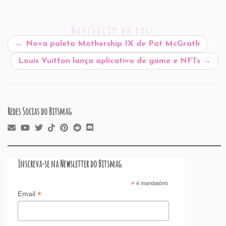
ai
c
k
at
d
er
e
st
ar
l
e
e
s
P
es
a
o
e
Navegação do post
b
dI
A
re
t
d
d
←
Nova paleta Mothership IX de Pat McGrath
o
n
p
ss
s
o
Louis Vuitton lança aplicativo de game e NFTs
→
o
p
n
k
Redes Socias do Bitsmag
Inscreva-se na Newsletter do Bitsmag
*
é mandatório
*
Email