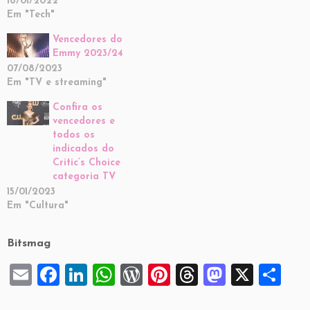
18/01/2022
Em "Tech"
Vencedores do
Emmy 2023/24
07/08/2023
Em "TV e streaming"
Confira os
vencedores e
todos os
indicados do
Critic’s Choice
categoria TV
15/01/2023
Em "Cultura"
Bitsmag
E
F
Li
W
W
Pi
T
M
X
S
m
a
n
h
or
nt
hr
a
h