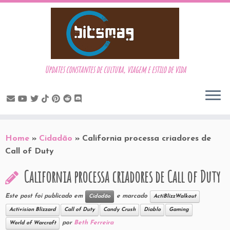
Updates constantes de cultura, viagem e estilo de vida
Skip
to
Home
»
Cidadão
»
California processa criadores de
content
Call of Duty
California processa criadores de Call of Duty
Este post foi publicado em
e marcado
Cidadão
ActiBlizzWalkout
Activision Blizzard
Call of Duty
Candy Crush
Diablo
Gaming
por
Beth Ferreira
World of Warcraft