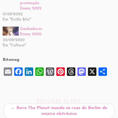
premiação
Emmy 2022
13/09/2022
Em "Estilo Bits"
Ganhadores
Emmy 2020
22/09/2020
Em "Cultura"
Bitsmag
E
F
Li
W
W
Pi
T
M
X
S
m
a
n
h
or
nt
hr
a
h
ai
c
k
at
d
er
e
st
ar
l
e
e
s
P
es
a
o
e
Navegação do post
b
dI
A
re
t
d
d
←
Rave The Planet inunda as ruas de Berlim de
o
n
p
ss
s
o
música eletrônica