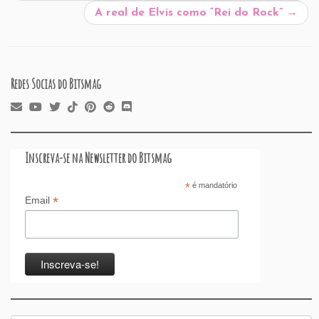
o
p
n
A real de Elvis como “Rei do Rock”
→
k
Redes Socias do Bitsmag
Inscreva-se na Newsletter do Bitsmag
*
é mandatório
*
Email