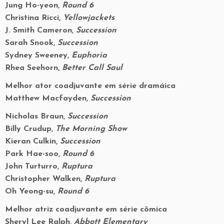
Jung Ho-yeon,
Round 6
Christina Ricci,
Yellowjackets
J. Smith Cameron,
Succession
Sarah Snook,
Succession
Sydney Sweeney,
Euphoria
Rhea Seehorn,
Better Call Saul
Melhor ator coadjuvante em série dramáica
Matthew Macfayden,
Succession
Nicholas Braun,
Succession
Billy Crudup,
The Morning Show
Kieran Culkin,
Succession
Park Hae-soo,
Round 6
John Turturro,
Ruptura
Christopher Walken,
Ruptura
Oh Yeong-su,
Round 6
Melhor atriz coadjuvante em série cômica
Sheryl Lee Ralph,
Abbott Elementary