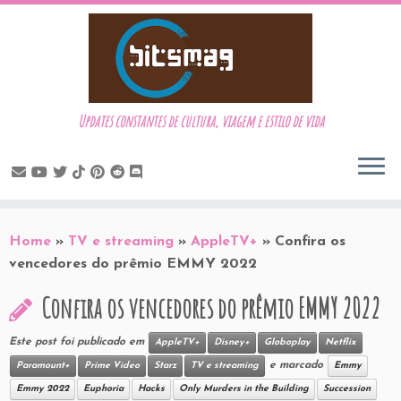
Updates constantes de cultura, viagem e estilo de vida
Skip
to
Home
»
TV e streaming
»
AppleTV+
»
Confira os
content
vencedores do prêmio EMMY 2022
Confira os vencedores do prêmio EMMY 2022
Este post foi publicado em
AppleTV+
Disney+
Globoplay
Netflix
e marcado
Paramount+
Prime Video
Starz
TV e streaming
Emmy
Emmy 2022
Euphoria
Hacks
Only Murders in the Building
Succession