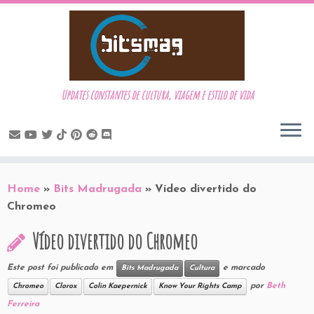
Updates constantes de cultura, viagem e estilo de vida
Skip
to
Home
»
Bits Madrugada
»
Vídeo divertido do
content
Chromeo
Vídeo divertido do Chromeo
Este post foi publicado em
e marcado
Bits Madrugada
Cultura
por
Beth
Chromeo
Clorox
Colin Kaepernick
Know Your Rights Camp
Ferreira