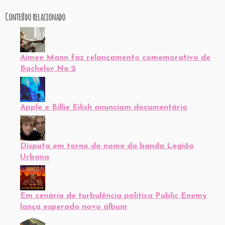
Conteúdo relacionado
Aimee Mann faz relançamento comemorativo de
Bachelor No.2
Apple e Billie Eilish anunciam documentário
Disputa em torno do nome da banda Legião
Urbana
Em cenário de turbulência política Public Enemy
lança esperado novo álbum