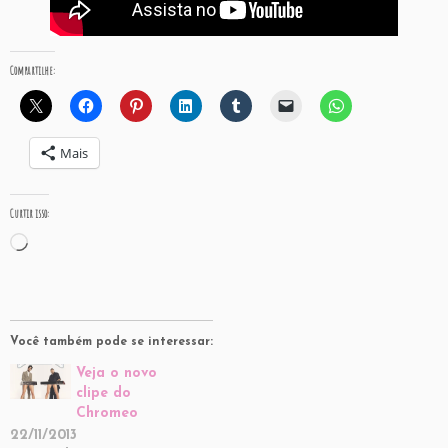
Compartilhe:
Mais
Curtir isso:
Carregando...
Você também pode se interessar:
Veja o novo
clipe do
Chromeo
22/11/2013