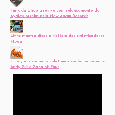
Funk da Etiópia revive com relançamento de
Ayalew Mesfin pela Now-Again Records
Livro mostra dicas e história dos sintetizadores
Moog
É lançada em maio coletânea em homenagem a
Andy Gill e Gang of Four