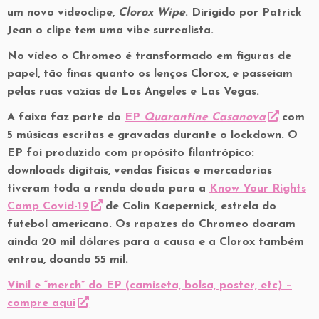
um novo videoclipe,
Clorox Wipe
. Dirigido por Patrick
Jean o clipe tem uma vibe surrealista.
No vídeo o Chromeo é transformado em figuras de
papel, tão finas quanto os lenços Clorox, e passeiam
pelas ruas vazias de Los Angeles e Las Vegas.
A faixa faz parte do
EP
Quarantine Casanova
com
5 músicas escritas e gravadas durante o lockdown. O
EP foi produzido com propósito filantrópico:
downloads digitais, vendas físicas e mercadorias
tiveram toda a renda doada para a
Know Your Rights
Camp Covid-19
de Colin Kaepernick, estrela do
futebol americano. Os rapazes do Chromeo doaram
ainda 20 mil dólares para a causa e a Clorox também
entrou, doando 55 mil.
Vinil e “merch” do EP (camiseta, bolsa, poster, etc) –
compre aqui