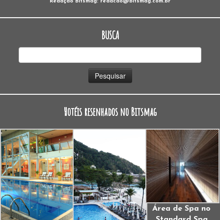
Redação Bitsmag: redacao@bitsmag.com.br
BUSCA
Pesquisar
por:
Hotéis resenhados no Bitsmag
Área de Spa no
Standard Spa