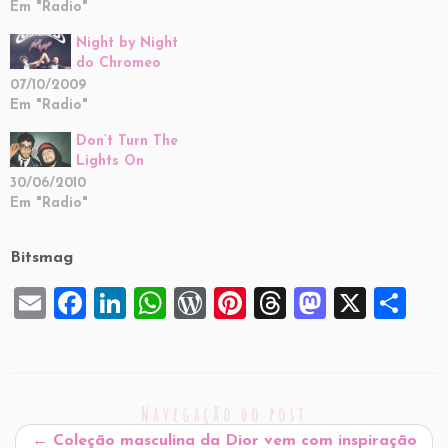
Em "Radio"
Night by Night
do Chromeo
07/10/2009
Em "Radio"
Don’t Turn The
Lights On
30/06/2010
Em "Radio"
Bitsmag
E
F
Li
W
W
Pi
T
M
X
S
m
a
n
h
or
nt
hr
a
h
ai
c
k
at
d
er
e
st
ar
l
e
e
s
P
es
a
o
e
Navegação do post
b
dI
A
re
t
d
d
←
Coleção masculina da Dior vem com inspiração