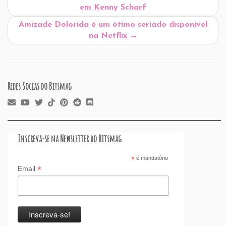
o
n
p
ss
s
o
em Kenny Scharf
o
p
n
Amizade Dolorida é um ótimo seriado disponível
k
na Netflix
→
Redes Socias do Bitsmag
Inscreva-se na Newsletter do Bitsmag
*
é mandatório
*
Email