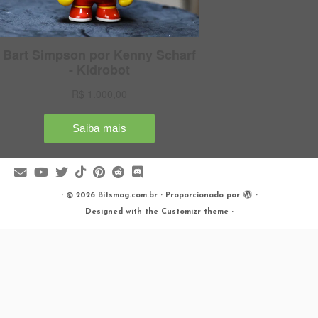
·
© 2026
Bitsmag.com.br
·
Proporcionado por
·
Designed with the
Customizr theme
·