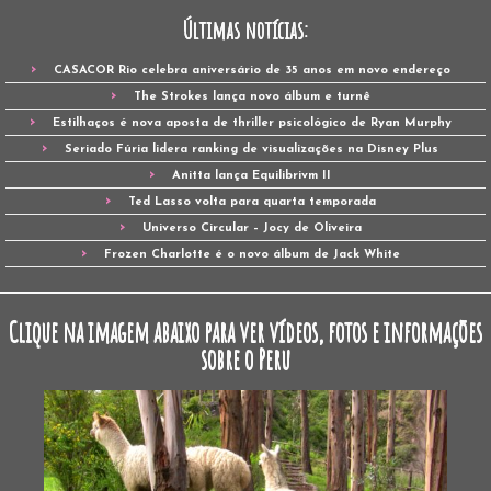
Últimas notícias:
CASACOR Rio celebra aniversário de 35 anos em novo endereço
The Strokes lança novo álbum e turnê
Estilhaços é nova aposta de thriller psicológico de Ryan Murphy
Seriado Fúria lidera ranking de visualizações na Disney Plus
Anitta lança Equilibrivm II
Ted Lasso volta para quarta temporada
Universo Circular – Jocy de Oliveira
Frozen Charlotte é o novo álbum de Jack White
Clique na imagem abaixo para ver vídeos, fotos e informações
sobre o Peru