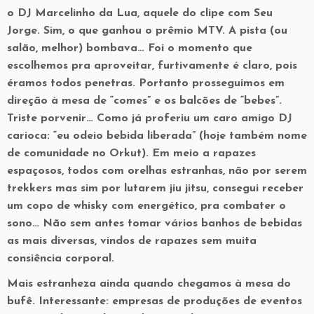
o DJ Marcelinho da Lua, aquele do clipe com Seu
Jorge. Sim, o que ganhou o prêmio MTV. A pista (ou
salão, melhor) bombava… Foi o momento que
escolhemos pra aproveitar, furtivamente é claro, pois
éramos todos penetras. Portanto prosseguimos em
direção à mesa de “comes” e os balcões de “bebes”.
Triste porvenir… Como já proferiu um caro amigo DJ
carioca: “eu odeio bebida liberada” (hoje também nome
de comunidade no Orkut). Em meio a rapazes
espaçosos, todos com orelhas estranhas, não por serem
trekkers mas sim por lutarem jiu jitsu, consegui receber
um copo de whisky com energético, pra combater o
sono… Não sem antes tomar vários banhos de bebidas
as mais diversas, vindos de rapazes sem muita
consiência corporal.
Mais estranheza ainda quando chegamos à mesa do
bufê. Interessante: empresas de produções de eventos