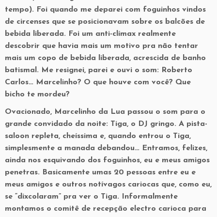
tempo). Foi quando me deparei com foguinhos vindos
de circenses que se posicionavam sobre os balcões de
bebida liberada. Foi um anti-clímax realmente
descobrir que havia mais um motivo pra não tentar
mais um copo de bebida liberada, acrescida de banho
batismal. Me resignei, parei e ouvi o som: Roberto
Carlos… Marcelinho? O que houve com você? Que
bicho te mordeu?
Ovacionado, Marcelinho da Lua passou o som para o
grande convidado da noite: Tiga, o DJ gringo. A pista-
saloon repleta, cheíssima e, quando entrou o Tiga,
simplesmente a manada debandou… Entramos, felizes,
ainda nos esquivando dos foguinhos, eu e meus amigos
penetras. Basicamente umas 20 pessoas entre eu e
meus amigos e outros notívagos cariocas que, como eu,
se “dixcolaram” pra ver o Tiga. Informalmente
montamos o comitê de recepção electro carioca para