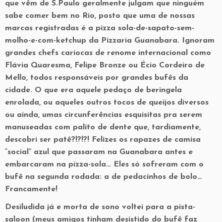
que vêm de S.Paulo geralmente julgam que ninguém
sabe comer bem no Rio, posto que uma de nossas
marcas registradas é a pizza sola-de-sapato-sem-
molho-e-com-ketchup da Pizzaria Guanabara. Ignoram
grandes chefs cariocas de renome internacional como
Flávia Quaresma, Felipe Bronze ou Écio Cordeiro de
Mello, todos responsáveis por grandes bufês da
cidade. O que era aquele pedaço de beringela
enrolada, ou aqueles outros tocos de queijos diversos
ou ainda, umas circunferências esquisitas pra serem
manuseadas com palito de dente que, tardiamente,
descobri ser patê?!?!?! Felizes os rapazes de camisa
“social” azul que passaram na Guanabara antes e
embarcaram na pizza-sola… Eles só sofreram com o
bufê na segunda rodada: a de pedacinhos de bolo…
Francamente!
Desiludida já e morta de sono voltei para a pista-
saloon (meus amigos tinham desistido do bufê faz