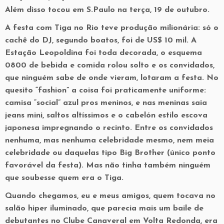
Além disso tocou em S.Paulo na terça, 19 de outubro.
A festa com Tiga no Rio teve produção milionária: só o
cachê do DJ, segundo boatos, foi de US$ 10 mil. A
Estação Leopoldina foi toda decorada, o esquema
0800 de bebida e comida rolou solto e os convidados,
que ninguém sabe de onde vieram, lotaram a festa. No
quesito “fashion” a coisa foi praticamente uniforme:
camisa “social” azul pros meninos, e nas meninas saia
jeans mini, saltos altíssimos e o cabelón estilo escova
japonesa impregnando o recinto. Entre os convidados
nenhuma, mas nenhuma celebridade mesmo, nem meia
celebridade ou daquelas tipo Big Brother (único ponto
favorável da festa). Mas não tinha também ninguém
que soubesse quem era o Tiga.
Quando chegamos, eu e meus amigos, quem tocava no
salão hiper iluminado, que parecia mais um baile de
debutantes no Clube Canaveral em Volta Redonda, era