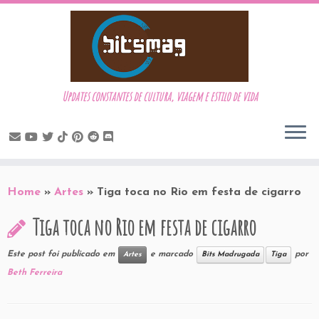
Updates constantes de cultura, viagem e estilo de vida
Skip
to
Home
»
Artes
»
Tiga toca no Rio em festa de cigarro
content
Tiga toca no Rio em festa de cigarro
Este post foi publicado em
e marcado
por
Artes
Bits Madrugada
Tiga
Beth Ferreira