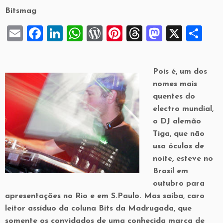
Bitsmag
E
F
Li
W
W
Pi
T
M
X
S
m
a
n
h
or
nt
hr
a
h
ai
c
k
at
d
er
e
st
ar
Pois é, um dos
l
e
e
s
P
es
a
o
e
nomes mais
b
dI
A
re
t
d
d
quentes do
o
n
p
ss
s
electro mundial,
o
o DJ alemão
o
p
n
Tiga, que não
k
usa óculos de
noite, esteve no
Brasil em
outubro para
apresentações no Rio e em S.Paulo. Mas saiba, caro
leitor assíduo da coluna Bits da Madrugada, que
somente os convidados de uma conhecida marca de