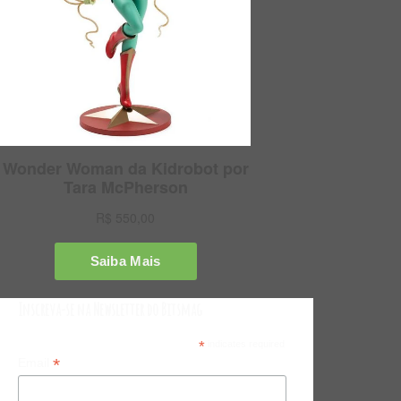
Inscreva-se na Newsletter do Bitsmag
*
indicates required
*
Email