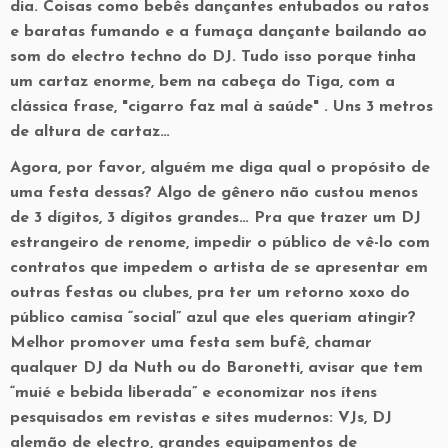
dia. Coisas como bebês dançantes entubados ou ratos
e baratas fumando e a fumaça dançante bailando ao
som do electro techno do DJ. Tudo isso porque tinha
um cartaz enorme, bem na cabeça do Tiga, com a
clássica frase, "cigarro faz mal à saúde" . Uns 3 metros
de altura de cartaz…
Agora, por favor, alguém me diga qual o propósito de
uma festa dessas? Algo de gênero não custou menos
de 3 dígitos, 3 dígitos grandes… Pra que trazer um DJ
estrangeiro de renome, impedir o público de vê-lo com
contratos que impedem o artista de se apresentar em
outras festas ou clubes, pra ter um retorno xoxo do
público camisa “social” azul que eles queriam atingir?
Melhor promover uma festa sem bufê, chamar
qualquer DJ da Nuth ou do Baronetti, avisar que tem
“muié e bebida liberada” e economizar nos ítens
pesquisados em revistas e sites mudernos: VJs, DJ
alemão de electro, grandes equipamentos de