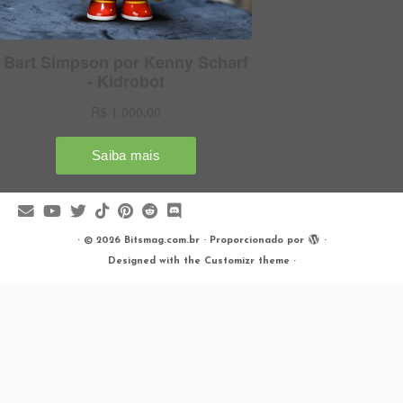
·
© 2026
Bitsmag.com.br
·
Proporcionado por
·
Designed with the
Customizr theme
·