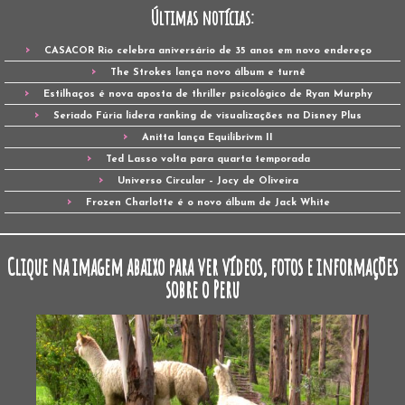
Últimas notícias:
CASACOR Rio celebra aniversário de 35 anos em novo endereço
The Strokes lança novo álbum e turnê
Estilhaços é nova aposta de thriller psicológico de Ryan Murphy
Seriado Fúria lidera ranking de visualizações na Disney Plus
Anitta lança Equilibrivm II
Ted Lasso volta para quarta temporada
Universo Circular – Jocy de Oliveira
Frozen Charlotte é o novo álbum de Jack White
Clique na imagem abaixo para ver vídeos, fotos e informações
sobre o Peru