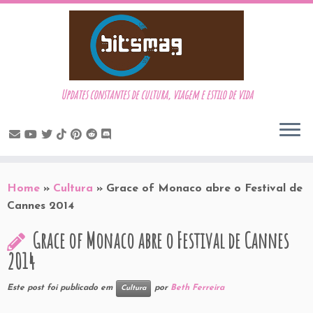
Updates constantes de cultura, viagem e estilo de vida
Skip
to
Home
»
Cultura
»
Grace of Monaco abre o Festival de
content
Cannes 2014
Grace of Monaco abre o Festival de Cannes
2014
Este post foi publicado em
por
Beth Ferreira
Cultura