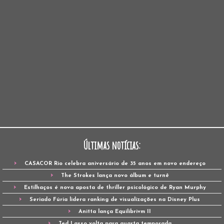
Últimas notícias:
CASACOR Rio celebra aniversário de 35 anos em novo endereço
The Strokes lança novo álbum e turnê
Estilhaços é nova aposta de thriller psicológico de Ryan Murphy
Seriado Fúria lidera ranking de visualizações na Disney Plus
Anitta lança Equilibrivm II
Ted Lasso volta para quarta temporada