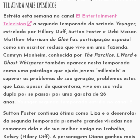
ter ainda mais episódios
Estréia esta semana no canal
E! Entertainment
Television
a segunda temporada do seriado
Younger
,
estrelado por Hillary Duff, Sutton Foster e Debi Mazar.
Matthew Morrison de
Glee
faz participação especial
como um escritor recluso que vive em uma fazenda.
Camryn Manheim, conhecida por
The Parctice, L.Word
e
Ghost Whisperer
também aparece nesta temporada
como uma psicóloga que ajuda jovens “millenials” a
superar os problemas de sua geração, problemas estes
que Liza, apesar de quarentona, vive em sua vida
dupla por se passar por uma garota de 26
anos.
Younger segunda temporada estréia no canal E
Sutton Foster continua ótima como Liza e o desenrolar
da segunda temporada promete grandes viradas nos
romances dela e de sua melhor amiga no trabalho,
Kelsey (Hilary Diff). A personagem Diana ganhou mais