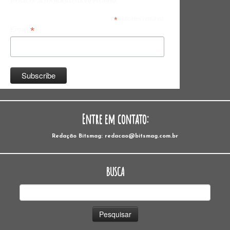
*
indicates required
*
Email
Entre em contato:
Redação Bitsmag: redacao@bitsmag.com.br
BUSCA
Pesquisar
por: