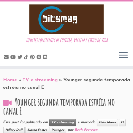
Updates constantes de cultura, viagem e estilo de vida
Skip
to
Home
»
TV e streaming
»
Younger segunda temporada
content
estréia no canal E
Younger segunda temporada estréia no
canal E
Este post foi publicado em
e marcado
TV e streaming
Debi Mazar
E!
por
Beth Ferreira
Hillary Duff
Sutton Foster
Younger