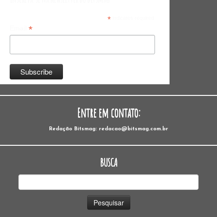
*
indicates required
*
Email
Entre em contato:
Redação Bitsmag: redacao@bitsmag.com.br
BUSCA
Pesquisar
por: