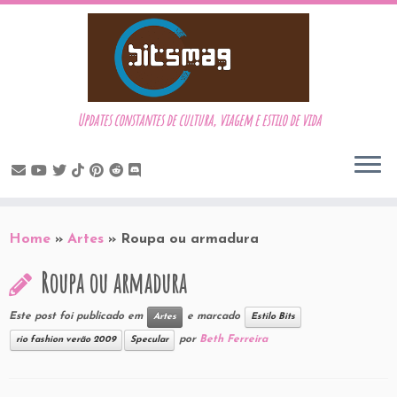
Updates constantes de cultura, viagem e estilo de vida
Skip
to
Home
»
Artes
»
Roupa ou armadura
content
Roupa ou armadura
Este post foi publicado em
e marcado
Artes
Estilo Bits
por
Beth Ferreira
rio fashion verão 2009
Specular