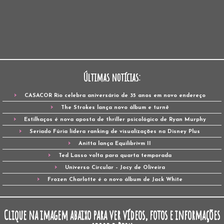
Últimas notícias:
CASACOR Rio celebra aniversário de 35 anos em novo endereço
The Strokes lança novo álbum e turnê
Estilhaços é nova aposta de thriller psicológico de Ryan Murphy
Seriado Fúria lidera ranking de visualizações na Disney Plus
Anitta lança Equilibrivm II
Ted Lasso volta para quarta temporada
Universo Circular – Jocy de Oliveira
Frozen Charlotte é o novo álbum de Jack White
Clique na imagem abaixo para ver vídeos, fotos e informações