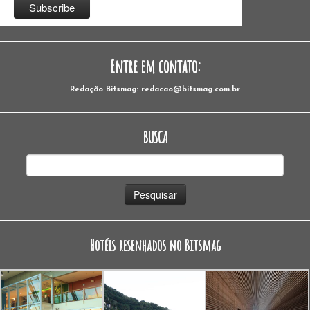
Entre em contato:
Redação Bitsmag: redacao@bitsmag.com.br
BUSCA
Pesquisar
por:
Hotéis resenhados no Bitsmag