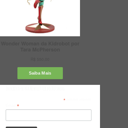
Inscreva-se na Newsletter do Bitsmag
*
indicates required
*
Email