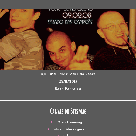
DJs Tatá, RM2 e Maurício Lopes
22/11/2013
Beth Ferreira
Canais do Bitsmag
TV e streaming
Bits da Madrugada