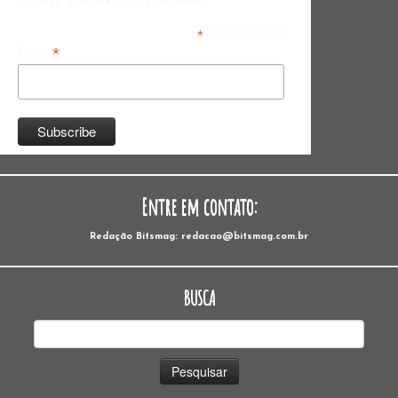
*
indicates required
*
Email
Entre em contato:
Redação Bitsmag: redacao@bitsmag.com.br
BUSCA
Pesquisar
por: