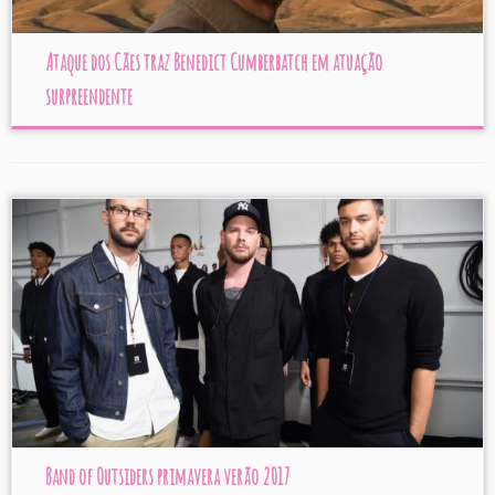
Ataque dos Cães traz Benedict Cumberbatch em atuação
surpreendente
Band of Outsiders primavera verão 2017