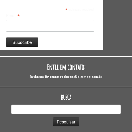
*
indicates required
*
Email
Entre em contato:
Redação Bitsmag: redacao@bitsmag.com.br
BUSCA
Pesquisar
por: