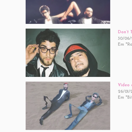
Don’t 
30/06/
Em "Ra
Vídeo 
26/01/
Em "Bi