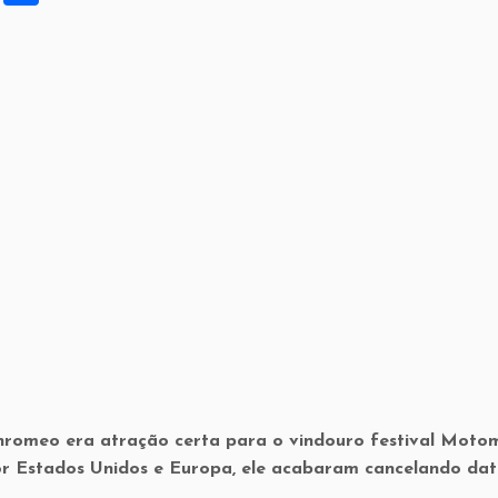
h
ar
e
hromeo era atração certa para o vindouro festival Motom
or Estados Unidos e Europa, ele acabaram cancelando dat