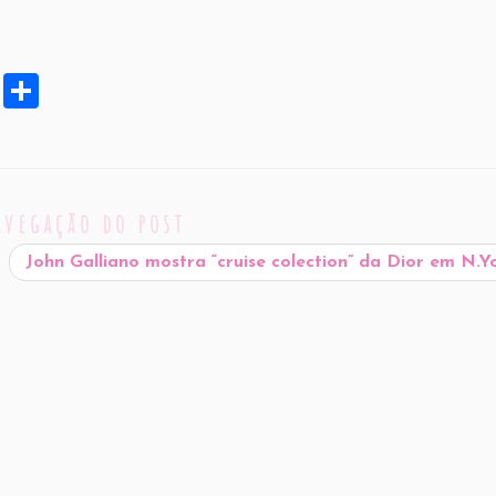
X
S
h
ar
e
avegação do post
John Galliano mostra “cruise colection” da Dior em N.