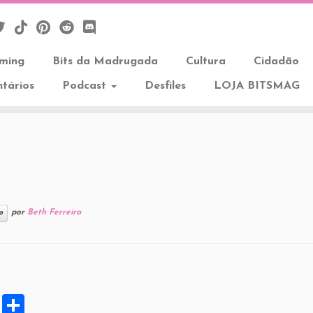
aming
Bits da Madrugada
Cultura
Cidadão
tários
Podcast
Desfiles
LOJA BITSMAG
por
Beth Ferreira
o
X
S