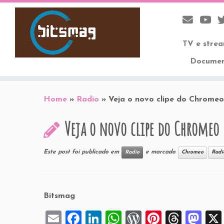
TV e stre
Documen
Skip
to
Home
»
Radio
»
Veja o novo clipe do Chromeo
content
Veja o novo clipe do Chromeo
Este post foi publicado em
e marcado
Radio
Chromeo
Radi
Bitsmag
E
F
Li
W
W
Pi
T
M