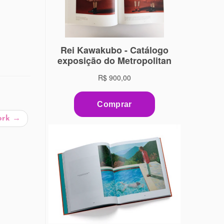
York
→