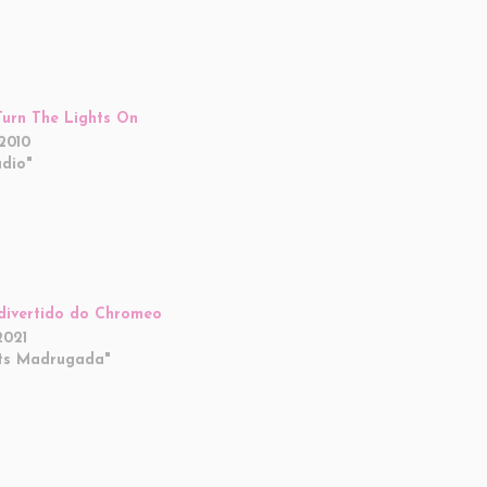
Turn The Lights On
2010
dio"
divertido do Chromeo
2021
ts Madrugada"