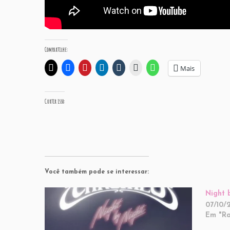
Compartilhe:
Mais
Curtir isso:
Você também pode se interessar:
Night 
07/10/
Em "Ra