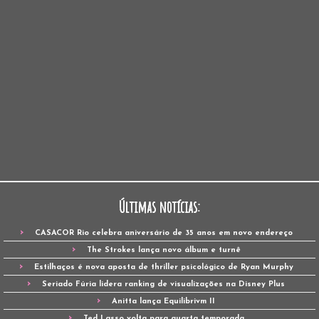
Últimas notícias:
CASACOR Rio celebra aniversário de 35 anos em novo endereço
The Strokes lança novo álbum e turnê
Estilhaços é nova aposta de thriller psicológico de Ryan Murphy
Seriado Fúria lidera ranking de visualizações na Disney Plus
Anitta lança Equilibrivm II
Ted Lasso volta para quarta temporada