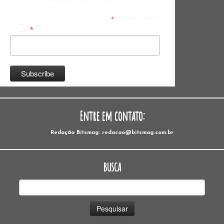
*
indicates required
*
Email
Entre em contato:
Redação Bitsmag: redacao@bitsmag.com.br
BUSCA
Pesquisar
por: