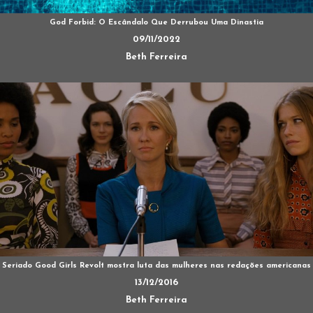
God Forbid: O Escândalo Que Derrubou Uma Dinastia
09/11/2022
Beth Ferreira
Seriado Good Girls Revolt mostra luta das mulheres nas redações americanas
13/12/2016
Beth Ferreira