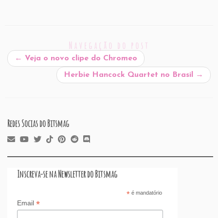
m
a
n
h
or
nt
hr
a
h
ai
c
k
at
d
er
e
st
ar
l
e
e
s
P
es
a
o
e
Navegação do post
b
dI
A
re
t
d
d
←
Veja o novo clipe do Chromeo
o
n
p
ss
s
o
Herbie Hancock Quartet no Brasil
→
o
p
n
k
Redes Socias do Bitsmag
Inscreva-se na Newsletter do Bitsmag
*
é mandatório
*
Email