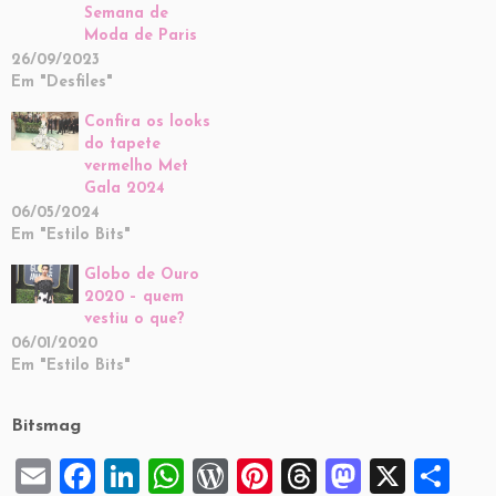
Semana de
Moda de Paris
26/09/2023
Em "Desfiles"
Confira os looks
do tapete
vermelho Met
Gala 2024
06/05/2024
Em "Estilo Bits"
Globo de Ouro
2020 – quem
vestiu o que?
06/01/2020
Em "Estilo Bits"
Bitsmag
E
F
Li
W
W
Pi
T
M
X
S