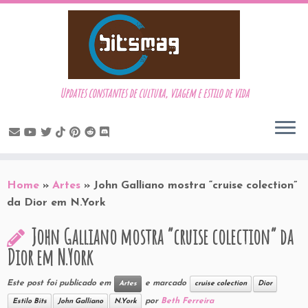
Updates constantes de cultura, viagem e estilo de vida
Skip
to
Home
»
Artes
»
John Galliano mostra “cruise colection”
content
da Dior em N.York
John Galliano mostra “cruise colection” da
Dior em N.York
Este post foi publicado em
e marcado
Artes
cruise colection
Dior
por
Beth Ferreira
Estilo Bits
John Galliano
N.York