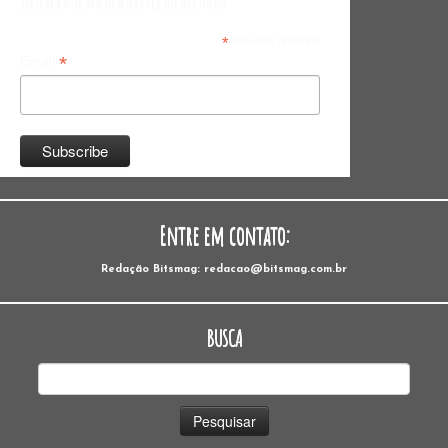
Inscreva-se na Newsletter do Bitsmag
*
indicates required
*
Email
Entre em contato:
Redação Bitsmag: redacao@bitsmag.com.br
BUSCA
Pesquisar
por: