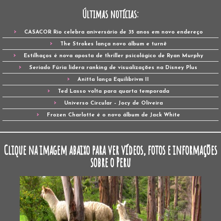
Últimas notícias:
CASACOR Rio celebra aniversário de 35 anos em novo endereço
The Strokes lança novo álbum e turnê
Estilhaços é nova aposta de thriller psicológico de Ryan Murphy
Seriado Fúria lidera ranking de visualizações na Disney Plus
Anitta lança Equilibrivm II
Ted Lasso volta para quarta temporada
Universo Circular – Jocy de Oliveira
Frozen Charlotte é o novo álbum de Jack White
Clique na imagem abaixo para ver vídeos, fotos e informações
sobre o Peru