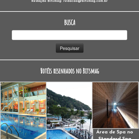
Redação Bitsmag: redacao@bitsmag.com.br
BUSCA
Pesquisar
por:
Hotéis resenhados no Bitsmag
Área de Spa no
Standard Spa