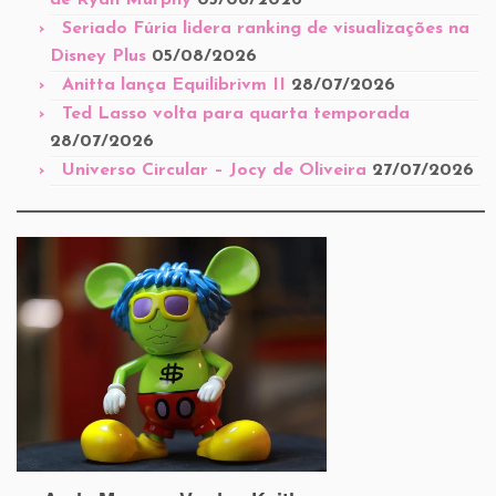
de Ryan Murphy
05/08/2026
Seriado Fúria lidera ranking de visualizações na
Disney Plus
05/08/2026
Anitta lança Equilibrivm II
28/07/2026
Ted Lasso volta para quarta temporada
28/07/2026
Universo Circular – Jocy de Oliveira
27/07/2026