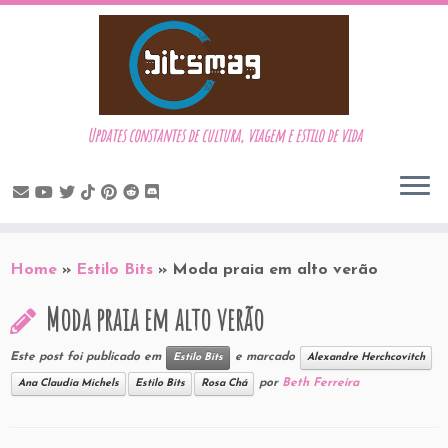
Updates constantes de cultura, viagem e estilo de vida
Skip
to
Home
»
Estilo Bits
»
Moda praia em alto verão
content
Moda praia em alto verão
Este post foi publicado em
e marcado
Estilo Bits
Alexandre Herchcovitch
por
Beth Ferreira
Ana Claudia Michels
Estilo Bits
Rosa Chá