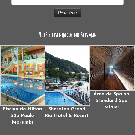
por:
Hotéis resenhados no Bitsmag
Área de Spa no
Standard Spa
Miami
Piscina do Hilton
Sheraton Grand
São Paulo
Rio Hotel & Resort
Morumbi