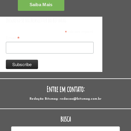
Inscreva-se na Newsletter do Bitsmag
*
indicates required
*
Email
Entre em contato:
Redação Bitsmag: redacao@bitsmag.com.br
BUSCA
Pesquisar