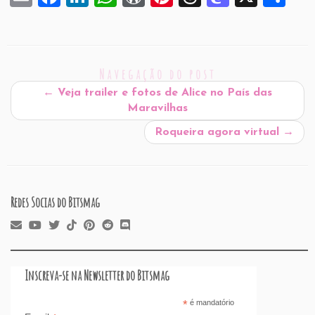
m
a
n
h
or
nt
hr
a
h
ai
c
k
at
d
er
e
st
ar
l
e
e
s
P
es
a
o
e
Navegação do post
b
dI
A
re
t
d
d
←
Veja trailer e fotos de Alice no País das
o
n
p
ss
s
o
Maravilhas
o
p
n
Roqueira agora virtual
→
k
Redes Socias do Bitsmag
Inscreva-se na Newsletter do Bitsmag
*
é mandatório