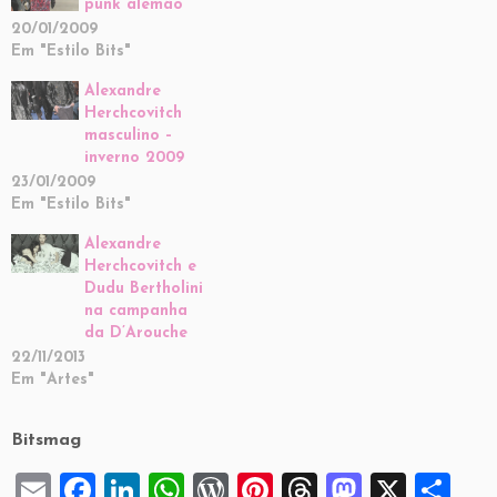
punk alemão
20/01/2009
Em "Estilo Bits"
Alexandre
Herchcovitch
masculino –
inverno 2009
23/01/2009
Em "Estilo Bits"
Alexandre
Herchcovitch e
Dudu Bertholini
na campanha
da D’Arouche
22/11/2013
Em "Artes"
Bitsmag
E
F
Li
W
W
Pi
T
M
X
S