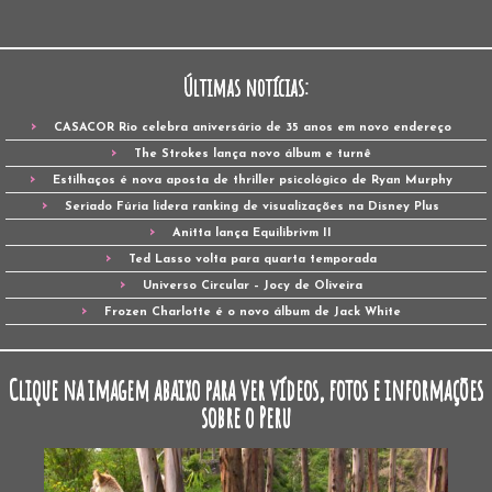
Últimas notícias:
CASACOR Rio celebra aniversário de 35 anos em novo endereço
The Strokes lança novo álbum e turnê
Estilhaços é nova aposta de thriller psicológico de Ryan Murphy
Seriado Fúria lidera ranking de visualizações na Disney Plus
Anitta lança Equilibrivm II
Ted Lasso volta para quarta temporada
Universo Circular – Jocy de Oliveira
Frozen Charlotte é o novo álbum de Jack White
Clique na imagem abaixo para ver vídeos, fotos e informações
sobre o Peru