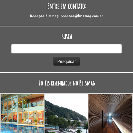
Entre em contato:
Redação Bitsmag: redacao@bitsmag.com.br
BUSCA
Pesquisar
por:
Hotéis resenhados no Bitsmag