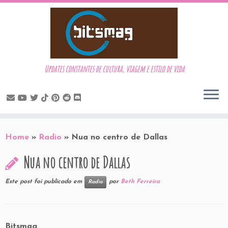
Updates constantes de cultura, viagem e estilo de vida
Skip
to
Home
»
Radio
»
Nua no centro de Dallas
content
Nua no centro de Dallas
Este post foi publicado em
por
Beth Ferreira
Radio
Bitsmag