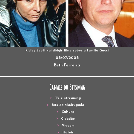
Ridley Scott vai dirigir filme sobre a família Gucci
08/07/2008
Beth Ferreira
Canais do Bitsmag
TV e streaming
Bits da Madrugada
Cultura
Cidadão
Viagem
Hotéis