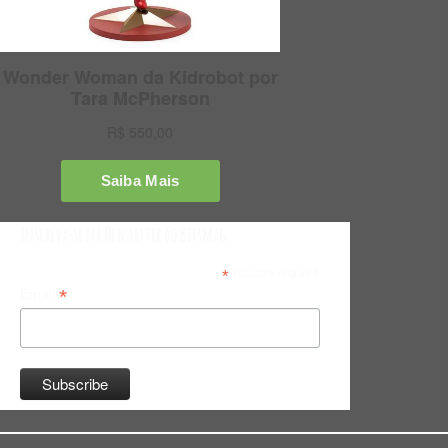
Inscreva-se na Newsletter do Bitsmag
*
indicates required
*
Email