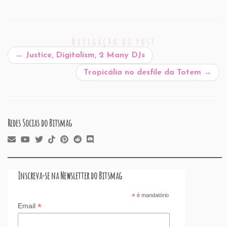
m
a
n
h
or
nt
hr
a
h
ai
c
k
at
d
er
e
st
ar
l
e
e
s
P
es
a
o
e
Navegação do post
b
dI
A
re
t
d
d
←
Justice, Digitalism, 2 Many DJs
o
n
p
ss
s
o
Tropicália no desfile da Totem
→
o
p
n
k
Redes Socias do Bitsmag
Inscreva-se na Newsletter do Bitsmag
*
é mandatório
*
Email