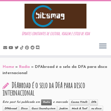
Updates constantes de cultura, viagem e estilo de vida
Skip
to
Home
»
Radio
»
DFAbroad é o selo da DFA para disco
content
internacional
DFAbroad é o selo da DFA para disco
internacional
Este post foi publicado em
e marcado
Radio
Cosmo Vitelli
DFA
DFAbroad
Disco
Gucci Soundsystem
Joakim
Mock & Toof
nu disco