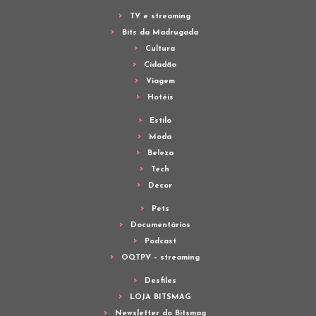
TV e streaming
Bits da Madrugada
Cultura
Cidadão
Viagem
Hotéis
Estilo
Moda
Beleza
Tech
Decor
Pets
Documentários
Podcast
OQTPV – streaming
Desfiles
LOJA BITSMAG
Newsletter do Bitsmag