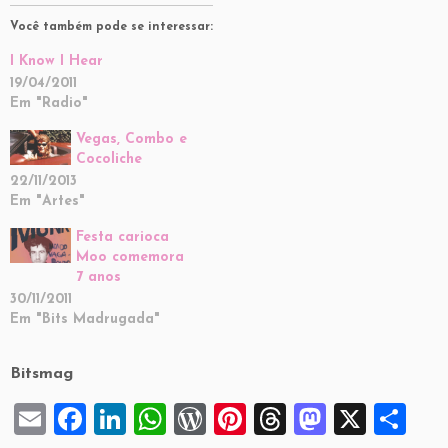
Você também pode se interessar:
I Know I Hear
19/04/2011
Em "Radio"
Vegas, Combo e
Cocoliche
22/11/2013
Em "Artes"
Festa carioca
Moo comemora
7 anos
30/11/2011
Em "Bits Madrugada"
Bitsmag
E
F
Li
W
W
Pi
T
M
X
S