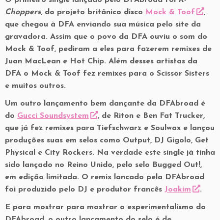
O primeiro single lançado pelo DFAbroad foi
K-
Choppers
, do projeto britânico disco
Mock & Toof
,
que chegou à DFA enviando sua música pelo site da
gravadora. Assim que o povo da DFA ouviu o som do
Mock & Toof, pediram a eles para fazerem remixes de
Juan MacLean e Hot Chip. Além desses artistas da
DFA o Mock & Toof fez remixes para o Scissor Sisters
e muitos outros.
Um outro lançamento bem dançante da DFAbroad é
do
Gucci Soundsystem
, de Riton e Ben Fat Trucker,
que já fez remixes para Tiefschwarz e Soulwax e lançou
produções suas em selos como Output, DJ Gigolo, Get
Physical e City Rockers. Na verdade este single já tinha
sido lançado no Reino Unido, pelo selo Bugged Out!,
em edição limitada. O remix lancado pela DFAbroad
foi produzido pelo DJ e produtor francês
Joakim
.
E para mostrar para mostrar o experimentalismo do
DFAbroad, o outro lançamento do selo é de