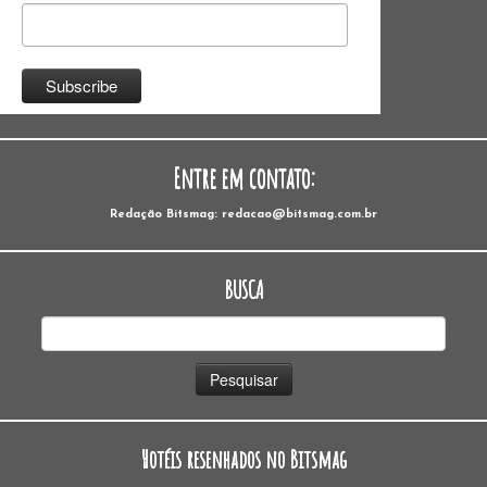
Entre em contato:
Redação Bitsmag: redacao@bitsmag.com.br
BUSCA
Pesquisar
por:
Hotéis resenhados no Bitsmag