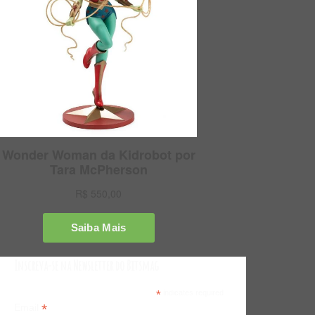
Inscreva-se na Newsletter do Bitsmag
*
indicates required
*
Email