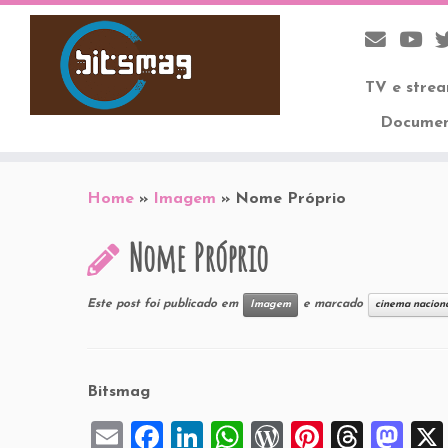
TV e stre
Documen
Skip
to
Home
»
Imagem
»
Nome Próprio
content
Nome Próprio
Este post foi publicado em
e marcado
Imagem
cinema nacion
Bitsmag
E
F
Li
W
W
Pi
T
M