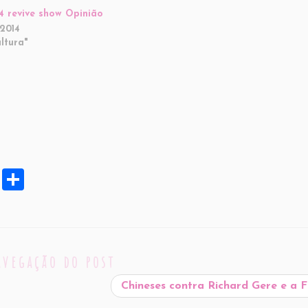
4 revive show Opinião
2014
ltura"
X
S
h
ar
e
avegação do post
Chineses contra Richard Gere e a 