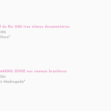
al do Rio 2016 traz ótimos documentários
2016
ltura"
AKING SENSE nos cinemas brasileiros
2024
ts Madrugada"