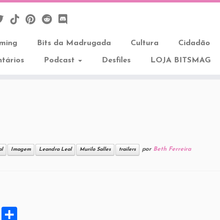
aming
Bits da Madrugada
Cultura
Cidadão
tários
Podcast
Desfiles
LOJA BITSMAG
por
Beth Ferreira
al
Imagem
Leandra Leal
Murilo Salles
trailers
X
S