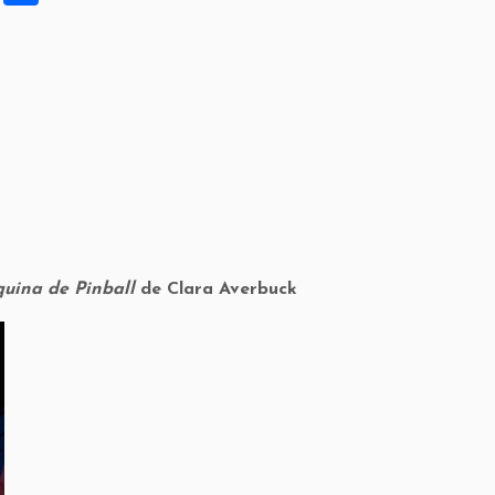
h
ar
e
uina de Pinball
de Clara Averbuck