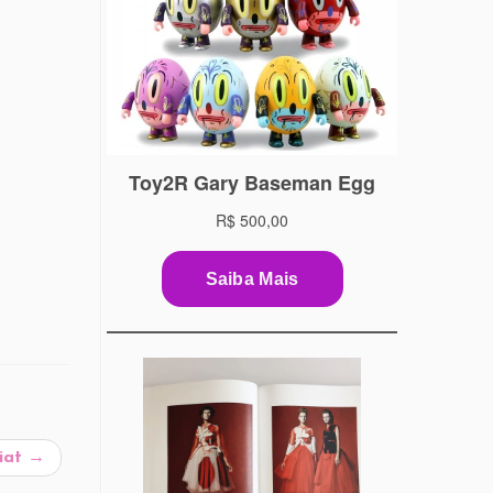
Fiat
→