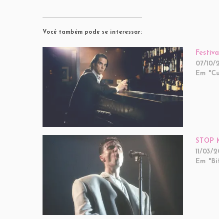
Você também pode se interessar:
Festiv
07/10/
Em "Cu
STOP M
11/03/
Em "Bi