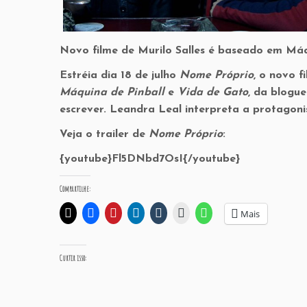
Novo filme de Murilo Salles é baseado em Máq
Estréia dia 18 de julho
Nome Próprio
, o novo f
Máquina de Pinball
e
Vida de Gato
, da blogu
escrever. Leandra Leal interpreta a protagoni
Veja o trailer de
Nome Próprio
:
{youtube}Fl5DNbd7OsI{/youtube}
Compartilhe:
Mais
Curtir isso: