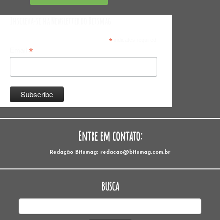
Inscreva-se na Newsletter do Bitsmag
*
indicates required
*
Email
Entre em contato:
Redação Bitsmag: redacao@bitsmag.com.br
BUSCA
Pesquisar
por: