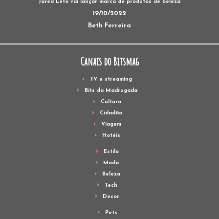
Jared Leto vai lançar marca de produtos de beleza
19/10/2022
Beth Ferreira
Canais do Bitsmag
TV e streaming
Bits da Madrugada
Cultura
Cidadão
Viagem
Hotéis
Estilo
Moda
Beleza
Tech
Decor
Pets