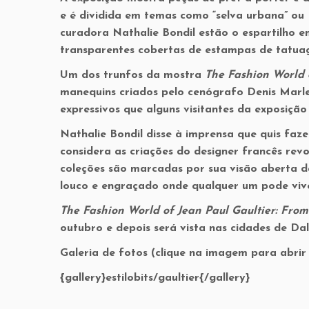
e é dividida em temas como “selva urbana” ou 
curadora Nathalie Bondil estão o espartilho 
transparentes cobertas de estampas de tatua
Um dos trunfos da mostra
The Fashion World o
manequins criados pelo cenógrafo Denis Marl
expressivos que alguns visitantes da exposiç
Nathalie Bondil disse à imprensa que quis faz
considera as criações do designer francês revo
coleções são marcadas por sua visão aberta d
louco e engraçado onde qualquer um pode viv
The Fashion World of Jean Paul Gaultier: From
outubro e depois será vista nas cidades de Da
Galeria de fotos (clique na imagem para abrir 
{gallery}estilobits/gaultier{/gallery}