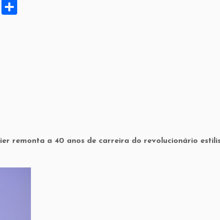
X
S
h
ar
e
er remonta a 40 anos de carreira do revolucionário estili