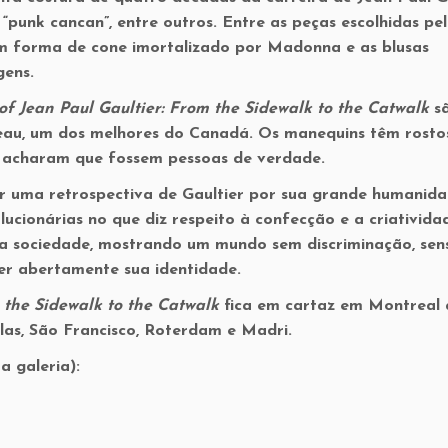
“punk cancan”, entre outros. Entre as peças escolhidas pe
em forma de cone imortalizado por Madonna e as blusas
gens.
f Jean Paul Gaultier: From the Sidewalk to the Catwalk
sã
eau, um dos melhores do Canadá. Os manequins têm rosto
ão acharam que fossem pessoas de verdade.
er uma retrospectiva de Gaultier por sua grande humanida
lucionárias no que diz respeito à confecção e a criativida
a sociedade, mostrando um mundo sem discriminação, sens
er abertamente sua identidade.
 the Sidewalk to the Catwalk
fica em cartaz em Montreal 
llas, São Francisco, Roterdam e Madri.
a galeria):