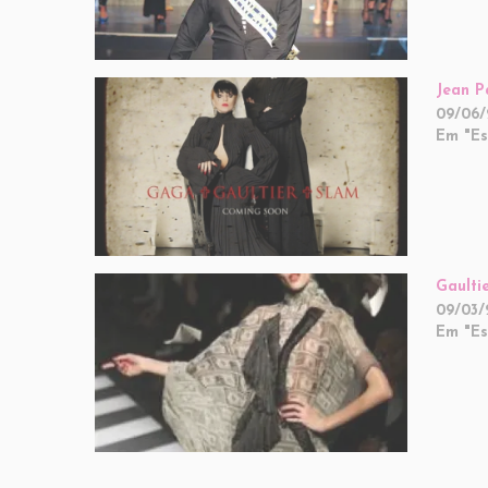
Jean P
09/06/
Em "Est
Gaulti
09/03
Em "Est