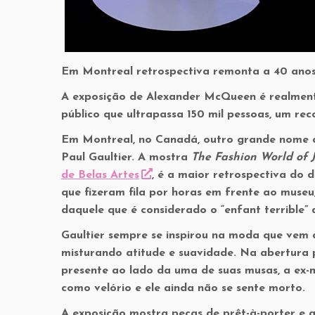
Em Montreal retrospectiva remonta a 40 anos d
A exposição de Alexander McQueen é realmen
público que ultrapassa 150 mil pessoas, um r
Em Montreal, no Canadá, outro grande nome d
Paul Gaultier. A mostra
The Fashion World of J
de Belas Artes
, é a maior retrospectiva do 
que fizeram fila por horas em frente ao muse
daquele que é considerado o “enfant terrible”
Gaultier sempre se inspirou na moda que vem d
misturando atitude e suavidade. Na abertura 
presente ao lado da uma de suas musas, a ex-m
como velório e ele ainda não se sente morto.
A exposição mostra peças de prêt-à-porter e a