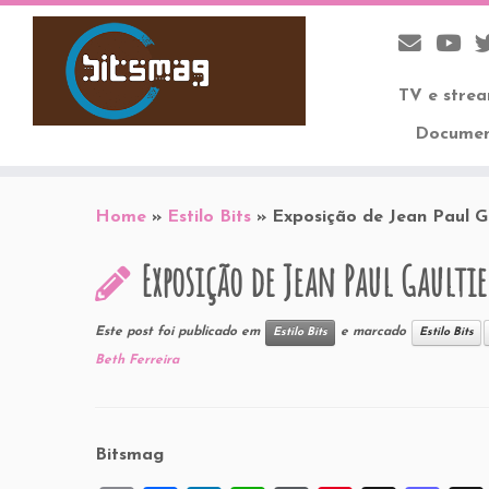
TV e stre
Documen
Skip
to
Home
»
Estilo Bits
»
Exposição de Jean Paul G
content
Exposição de Jean Paul Gault
Este post foi publicado em
e marcado
Estilo Bits
Estilo Bits
Beth Ferreira
Bitsmag