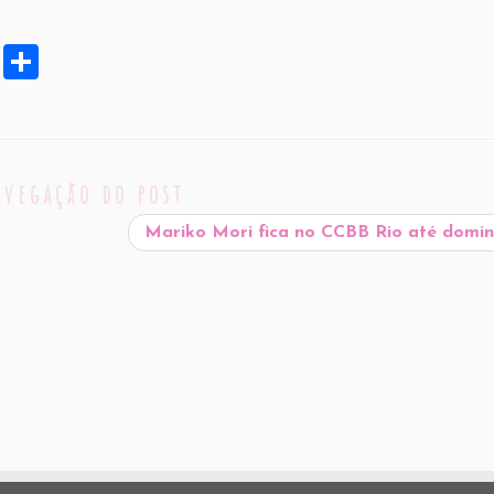
X
S
h
ar
e
avegação do post
Mariko Mori fica no CCBB Rio até domi