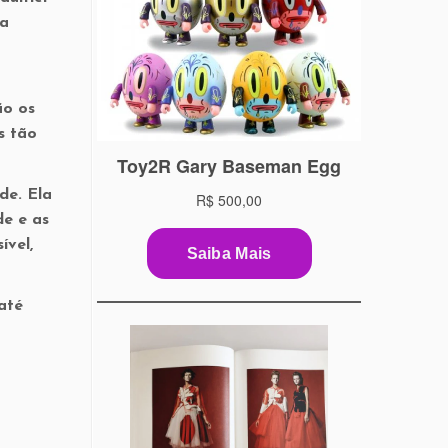
la
o os
s tão
de. Ela
de e as
ível,
até