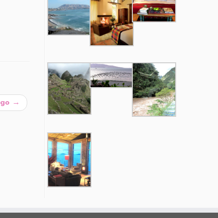
ngo
→