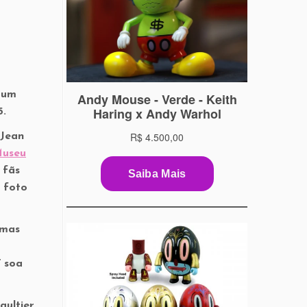
 um
5.
 Jean
useu
 fãs
 foto
imas
” soa
aultier