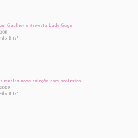
aul Gaultier entrevista Lady Gaga
2011
ilo Bits"
er mostra nova coleção com protestos
/2009
ilo Bits"