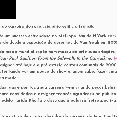
e carreira do revolucionário estilista francês
te um sucesso estrondoso no Metropolitan de N.York com
ecorde desde a exposição de desenhos de Van Gogh em 200
a moda mundial expõe num museu de arte suas criações:
ean Paul Gaultier: From the Sidewalk to the Catwalk
, no
M
designer até hoje e a pré-estreia contou com mais de 2000
u, tentando ver um pouco do show e, quem sabe, fazer uma
 da moda.
as ruas e por toda sua carreira vem criando peças belíss
para convidados o designer francês agradeceu ao público
odelo Farida Khelfa e disse que a palavra “retrospectiva
lta-costura de quatro décadas da carreira de Jean Paul G