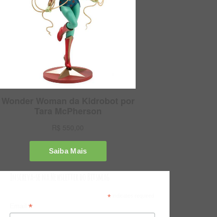
Inscreva-se na Newsletter do Bitsmag
*
indicates required
*
Email