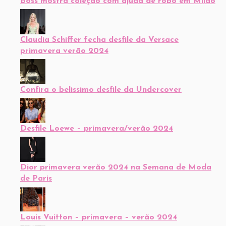
Boss mostra coleção com ajuda de robô em Milão
Claudia Schiffer fecha desfile da Versace
primavera verão 2024
Confira o belíssimo desfile da Undercover
Desfile Loewe – primavera/verão 2024
Dior primavera verão 2024 na Semana de Moda
de Paris
Louis Vuitton – primavera – verão 2024