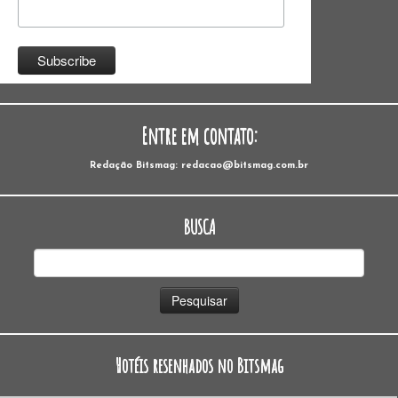
Entre em contato:
Redação Bitsmag: redacao@bitsmag.com.br
BUSCA
Pesquisar
por:
Hotéis resenhados no Bitsmag