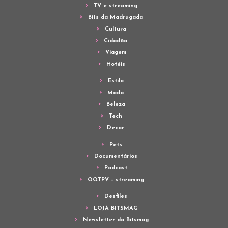
TV e streaming
Bits da Madrugada
Cultura
Cidadão
Viagem
Hotéis
Estilo
Moda
Beleza
Tech
Decor
Pets
Documentários
Podcast
OQTPV – streaming
Desfiles
LOJA BITSMAG
Newsletter do Bitsmag