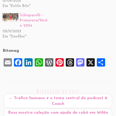
15/09/2021
Em "Estilo Bits"
Schiaparelli –
Primavera/Verã
o 2024
02/11/2023
Em "Desfiles"
Bitsmag
E
F
Li
W
W
Pi
T
M
X
S
m
a
n
h
or
nt
hr
a
h
ai
c
k
at
d
er
e
st
ar
l
e
e
s
P
es
a
o
e
Navegação do post
b
dI
A
re
t
d
d
←
Tráfico humano é o tema central do podcast A
o
n
p
ss
s
o
Coach
o
p
n
Boss mostra coleção com ajuda de robô em Milão