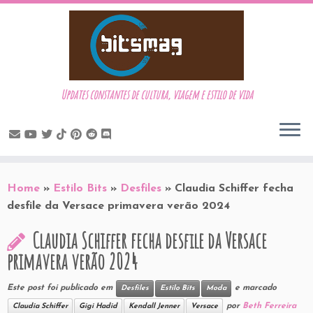
Updates constantes de cultura, viagem e estilo de vida
Skip
to
Home
»
Estilo Bits
»
Desfiles
»
Claudia Schiffer fecha
content
desfile da Versace primavera verão 2024
Claudia Schiffer fecha desfile da Versace
primavera verão 2024
Este post foi publicado em
e marcado
Desfiles
Estilo Bits
Moda
por
Beth Ferreira
Claudia Schiffer
Gigi Hadid
Kendall Jenner
Versace