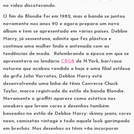
no vídeo discotecando.
O fim do Blondie foi em 1982, mas a banda se juntou
novamente nos anos 90 e agora prepara um novo
álbum e tem se apresentado em vários países. Debbie
Harry, já sessentona, admite que fez plástica e
continua uma mulher linda e antenada com as
tendências de moda. Relembrando a época em que se
apresentava no lendário
CBGB
de N.York, bar/casa
noturna que acabou vendido e hoje é uma filial estilosa
da grife John Varvatos, Debbie Harry está
desenvolvendo uma linha de tênis Converse Chuck
Taylor, marca registrada do estilo da banda Blondie.
Novamente o graffiti aparece como estética nos
sneakers que levam cores e desenhos também
baseados no estilo de Debbie Harry: skinny jeans, cores
neon, camisetas vintage e todo aquele look garimpado
em brechós. Nos desenhos os tênis vão incorporar