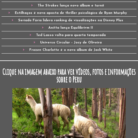
The Strokes lança novo álbum e turnê
Estilhaços é nova aposta de thriller psicológico de Ryan Murphy
Seriado Fúria lidera ranking de visualizações na Disney Plus
Anitta lança Equilibrivm II
Ted Lasso volta para quarta temporada
Universo Circular – Jocy de Oliveira
Frozen Charlotte é o novo álbum de Jack White
Clique na imagem abaixo para ver vídeos, fotos e informações
sobre o Peru