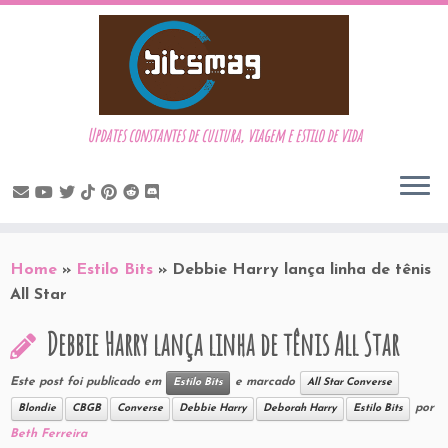
Updates constantes de cultura, viagem e estilo de vida
Skip
to
Home
»
Estilo Bits
»
Debbie Harry lança linha de tênis
content
All Star
Debbie Harry lança linha de tênis All Star
Este post foi publicado em
e marcado
Estilo Bits
All Star Converse
por
Blondie
CBGB
Converse
Debbie Harry
Deborah Harry
Estilo Bits
Beth Ferreira