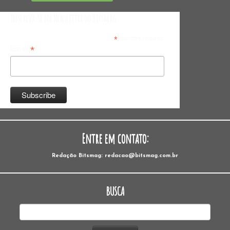
Inscreva-se na Newsletter do Bitsmag
*
indicates required
*
Email
Entre em contato:
Redação Bitsmag: redacao@bitsmag.com.br
BUSCA
Pesquisar
por: