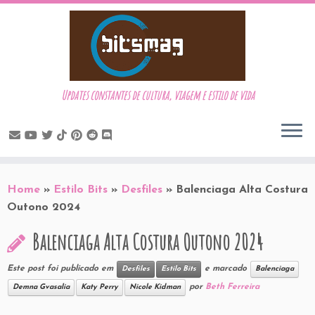
Updates constantes de cultura, viagem e estilo de vida
Skip
to
Home
»
Estilo Bits
»
Desfiles
»
Balenciaga Alta Costura
content
Outono 2024
Balenciaga Alta Costura Outono 2024
Este post foi publicado em
e marcado
Desfiles
Estilo Bits
Balenciaga
por
Beth Ferreira
Demna Gvasalia
Katy Perry
Nicole Kidman