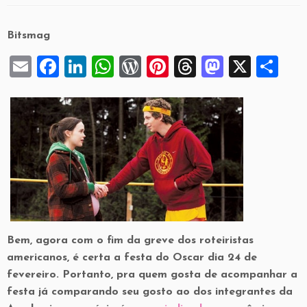
Bitsmag
E
F
Li
W
W
Pi
T
M
X
S
m
a
n
h
or
nt
hr
a
h
ai
c
k
at
d
er
e
st
ar
l
e
e
s
P
es
a
o
e
b
dI
A
re
t
d
d
o
n
p
ss
s
o
o
p
n
k
Bem, agora com o fim da greve dos roteiristas
americanos, é certa a festa do Oscar dia 24 de
fevereiro. Portanto, pra quem gosta de acompanhar a
festa já comparando seu gosto ao dos integrantes da