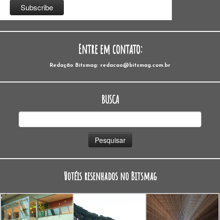
Entre em contato:
Redação Bitsmag: redacao@bitsmag.com.br
BUSCA
Pesquisar
por:
Hotéis resenhados no Bitsmag