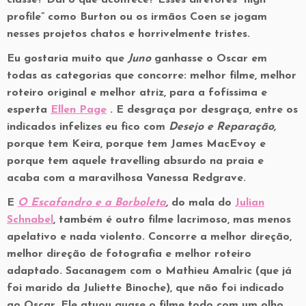
classe? Daí o que acontece? Esses diretores “high
profile” como Burton ou os irmãos Coen se jogam
nesses projetos chatos e horrivelmente tristes.
Eu gostaria muito que
Juno
ganhasse o Oscar em
todas as categorias que concorre: melhor filme, melhor
roteiro original e melhor atriz, para a fofíssima e
esperta
Ellen Page
. E desgraça por desgraça, entre os
indicados infelizes eu fico com
Desejo e Reparação,
porque tem Keira, porque tem James MacEvoy e
porque tem aquele travelling absurdo na praia e
acaba com a maravilhosa Vanessa Redgrave.
E
O Escafandro e a Borboleta
,
do mala do
Julian
Schnabel
, também é outro filme lacrimoso, mas menos
apelativo e nada violento. Concorre a melhor direção,
melhor direção de fotografia e melhor roteiro
adaptado. Sacanagem com o Mathieu Amalric (que já
foi marido da Juliette Binoche), que não foi indicado
ao Oscar. Ele atuou quase o filme todo com um olho