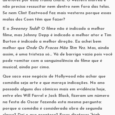
diretores por essa tralha chata. O western morreu e
não precisa ressucitar nem dentro nem fora das telas.
Se nem Clint Eastwood faz mais westerns porque essas
malas dos Coen têm que fazer?
E o
Sweeney Todd
? O filme não é indicado a melhor
filme, mas Johnny Depp é indicado a melhor ator e Tim
Burton é indicado a melhor direção. Eu achei bem
melhor que
Onde Os Fracos Não Têm Vez
. Mas, ainda
assim, é uma tristeza só… Vá de barriga vazia pois você
pode vomitar com a sanguinolência do filme que é
musical, ainda por cima.
Que saco esse negócio de Hollywood não achar que
comédia seja arte e que mereça indicações. No ano
passado alguns dos cômicos mais em evidência hoje,
entre eles Will Farrel e Jack Black, fizeram um número
na festa do Oscar fazendo esta mesma pergunta:
porque a comédia é considerada obra de segunda