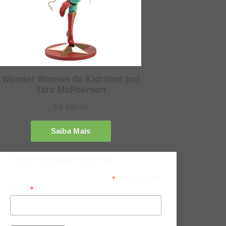
Inscreva-se na Newsletter do Bitsmag
*
indicates required
*
Email