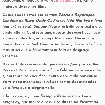
Academia, o negócio é ver os
indicados
ao prêmio
maior: o de melhor filme.
Quase todos estão em cartaz:
Desejo e Reparação,
Conduta de Risco, Onde Os Fracos Não Têm Vez
e
Juno
(em pré estréia).
Sangue Negro
estréia esta sexta e eu
ainda não vi. Confesso que, apesar de reconhecer que
é um grande ator, não simpatizo com o Daniel Day
Lewis. Adoro o Paul Thomas Anderson, diretor do filme,
mas já sei que o filme também fala de desgraça –
veremos.
Destes todos recomendo que deixem
Juno
para o final.
Porque? Porque é o único filme feliz entre os indicados
e, portanto, se você ficar muito deprimido por causa
da tristeza incomensurável dos temas dos indicados,
veja
Juno
que a alegria volta.
E haja desgraça: em
Desejo e Reparação
a Keira
Knightley, que morre e ressucita direto no
Piratas do