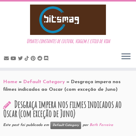
Updates constantes de cultura, viagem e estilo de vida
Skip
to
Home
»
Default Category
»
Desgraça impera nos
content
filmes indicados ao Oscar (com exceção de Juno)
Desgraça impera nos filmes indicados ao
Oscar (com exceção de Juno)
Este post foi publicado em
por
Beth Ferreira
Default Category