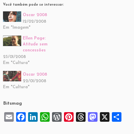
Você também pode se interessar:
Oscar 2008
12/02/2008
Em "Imagem"
Ellen Page:
Atitude sem
concessões
23/01/2008
Em "Cultura"
Oscar 2008
22/01/2008
Em "Cultura"
Bitsmag
E
F
Li
W
W
Pi
T
M
X
S
m
a
n
h
or
nt
hr
a
h