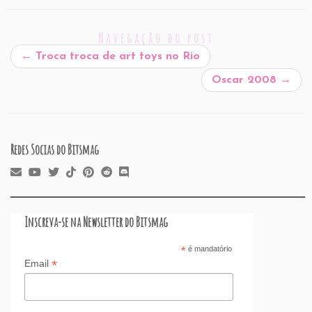
ai
c
k
at
d
er
e
st
ar
l
e
e
s
P
es
a
o
e
Navegação do post
b
dI
A
re
t
d
d
←
Troca troca de art toys no Rio
o
n
p
ss
s
o
Oscar 2008
→
o
p
n
k
Redes Socias do Bitsmag
Inscreva-se na Newsletter do Bitsmag
*
é mandatório
*
Email