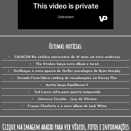
Últimas notícias:
CASACOR Rio celebra aniversário de 35 anos em novo endereço
The Strokes lança novo álbum e turnê
Estilhaços é nova aposta de thriller psicológico de Ryan Murphy
Seriado Fúria lidera ranking de visualizações na Disney Plus
Anitta lança Equilibrivm II
Ted Lasso volta para quarta temporada
Universo Circular – Jocy de Oliveira
Frozen Charlotte é o novo álbum de Jack White
Clique na imagem abaixo para ver vídeos, fotos e informações