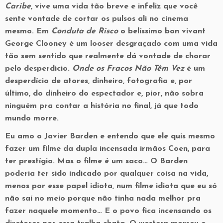
Caribe
, vive uma vida tão breve e infeliz que você
sente vontade de cortar os pulsos ali no cinema
mesmo. Em
Conduta de Risco
o belíssimo bon vivant
George Clooney é um looser desgraçado com uma vida
tão sem sentido que realmente dá vontade de chorar
pelo desperdício.
Onde os Fracos Não Têm Vez
é um
desperdício de atores, dinheiro, fotografia e, por
último, do dinheiro do espectador e, pior, não sobra
ninguém pra contar a história no final, já que todo
mundo morre.
Eu amo o Javier Barden e entendo que ele quis mesmo
fazer um filme da dupla incensada irmãos Coen, para
ter prestígio. Mas o filme é um saco… O Barden
poderia ter sido indicado por qualquer coisa na vida,
menos por esse papel idiota, num filme idiota que eu só
não saí no meio porque não tinha nada melhor pra
fazer naquele momento… E o povo fica incensando os