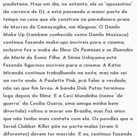
paulistana. Hoje em dia, no entanto, ele se “aposentou”
da carreira de DJ, e está passando a maior parte do
tempo na casa que ele construiu na paradisíaca praia
de Morros do Camaragibe, em Alagoas. O Danilo
Make Up (também conhecido como Danilo Mazzuca)
continua fazendo make-ups incríveis para o cinema,
inclusive fez o make do filme
Os Famosos e os Duendes
da Morte
do Esmir Filho. A Sônia Ushiyama está
fazendo figurinos incríveis para o cinema. A Kátia
Miranda continua trabalhando na noite, mas não sei
ao certo onde. A Paulette Pink, prá falar a verdade,
não sei que fim levou. A banda Disk Putas terminou
logo depois do filme. E a Cecí Mundinho (nome “de
guerra” da Cecília Osório, uma amiga minha bem
divertida) voltou a morar em Brasília, mas faz anos
que não tenho mais contato com ela. Os poodles que o
Serial Clubber Killer põe no porta-malas (eram 2
diferentes) devem ter morrido. E eu, continuo fazendo