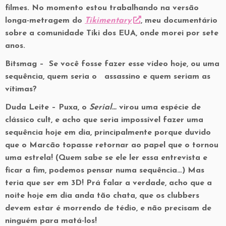
filmes. No momento estou trabalhando na versão
longa-metragem do
Tikimentary
, meu documentário
sobre a comunidade Tiki dos EUA, onde morei por sete
anos.
Bitsmag –
Se você fosse fazer esse vídeo hoje, ou uma
sequência, quem seria o assassino e quem seriam as
vítimas?
Duda Leite –
Puxa, o
Serial…
virou uma espécie de
clássico cult, e acho que seria impossível fazer uma
sequência hoje em dia, principalmente porque duvido
que o Marcão topasse retornar ao papel que o tornou
uma estrela! (Quem sabe se ele ler essa entrevista e
ficar a fim, podemos pensar numa sequência…) Mas
teria que ser em 3D! Prá falar a verdade, acho que a
noite hoje em dia anda tão chata, que os clubbers
devem estar é morrendo de tédio, e não precisam de
ninguém para matá-los!