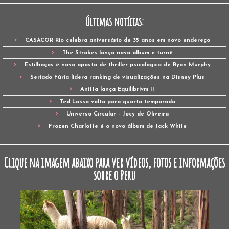
Últimas notícias:
CASACOR Rio celebra aniversário de 35 anos em novo endereço
The Strokes lança novo álbum e turnê
Estilhaços é nova aposta de thriller psicológico de Ryan Murphy
Seriado Fúria lidera ranking de visualizações na Disney Plus
Anitta lança Equilibrivm II
Ted Lasso volta para quarta temporada
Universo Circular – Jocy de Oliveira
Frozen Charlotte é o novo álbum de Jack White
Clique na imagem abaixo para ver vídeos, fotos e informações
sobre o Peru