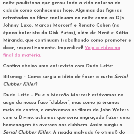
noite paulistana que gerou toda a vida noturna da
cidade como conhecemos hoje. Algumas das figuras
retratadas no filme continuam na noite como os DJs
Johnny Luxo, Marcos Morcerf e Renato Cohen (na
época baterista do Disk Putas), além de Nenê e Kátia
Miranda, que continuam trabalhando como promoter e
door, respectivamente. Imperdível!
Veja o vídeo no
final da matéria.
Confira abaixo uma entrevista com Duda Leite:
Bitsmag –
Como surgiu a idéia de fazer o curta
Serial
Clubber Killer
?
Duda Leite –
Eu e o Marcão Morcerf estávamos no
auge da nossa fase “clubber”, mas como já éramos
meio do contra, e amávamos os filmes do John Waters
com a Divine, achamos que seria engraçado fazer uma
homenagem às avessas aos clubbers. Assim surgiu o
Serial Clubber Killer
. A risada malvada (e ótima!) do