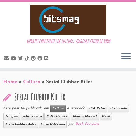
Updates constantes de cultura, viagem e estilo de vida
Skip
to
Home
»
Cultura
»
Serial Clubber Killer
content
Serial Clubber Killer
Este post foi publicado em
e marcado
Cultura
Disk Putas
Duda Leite
Imagem
Johnny Luxo
Kátia Miranda
Marcos Morcerf
Nenê
por
Beth Ferreira
Serial Clubber Killer
Sonia Ushiyama