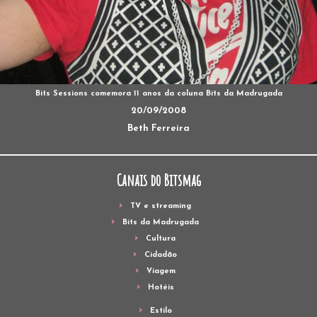
Bits Sessions comemora 11 anos da coluna Bits da Madrugada
20/09/2008
Beth Ferreira
Canais do Bitsmag
TV e streaming
Bits da Madrugada
Cultura
Cidadão
Viagem
Hotéis
Estilo