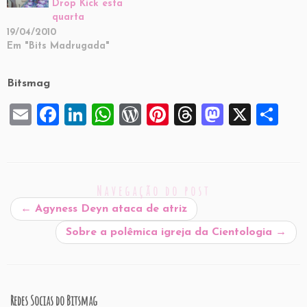
Drop Kick esta
quarta
19/04/2010
Em "Bits Madrugada"
Bitsmag
E
F
Li
W
W
Pi
T
M
X
S
m
a
n
h
or
nt
hr
a
h
ai
c
k
at
d
er
e
st
ar
l
e
e
s
P
es
a
o
e
Navegação do post
b
dI
A
re
t
d
d
←
Agyness Deyn ataca de atriz
o
n
p
ss
s
o
Sobre a polêmica igreja da Cientologia
→
o
p
n
k
Redes Socias do Bitsmag