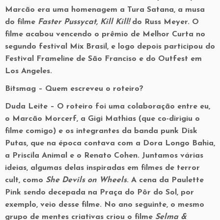
Marcão era uma homenagem a Tura Satana, a musa
do filme
Faster Pussycat, Kill Kill!
do Russ Meyer. O
filme acabou vencendo o prêmio de Melhor Curta no
segundo festival Mix Brasil, e logo depois participou do
Festival Frameline de São Franciso e do Outfest em
Los Angeles.
Bitsmag –
Quem escreveu o roteiro?
Duda Leite –
O roteiro foi uma colaboração entre eu,
o Marcão Morcerf, a Gigi Mathias (que co-dirigiu o
filme comigo) e os integrantes da banda punk Disk
Putas, que na época contava com a Dora Longo Bahia,
a Priscila Animal e o Renato Cohen. Juntamos várias
ideias, algumas delas inspiradas em filmes de terror
cult, como
She Devils on Wheels
. A cena da Paulette
Pink sendo decepada na Praça do Pôr do Sol, por
exemplo, veio desse filme. No ano seguinte, o mesmo
grupo de mentes criativas criou o filme
Selma &