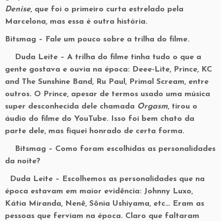
Denise
, que foi o primeiro curta estrelado pela
Marcelona, mas essa é outra história.
Bitsmag –
Fale um pouco sobre a trilha do filme.
Duda Leite –
A trilha do filme tinha tudo o que a
gente gostava e ouvia na época: Deee-Lite, Prince, KC
and The Sunshine Band, Ru Paul, Primal Scream, entre
outros. O Prince, apesar de termos usado uma música
super desconhecida dele chamada
Orgasm
, tirou o
áudio do filme do YouTube. Isso foi bem chato da
parte dele, mas fiquei honrado de certa forma.
Bitsmag –
Como foram escolhidas as personalidades
da noite?
Duda Leite –
Escolhemos as personalidades que na
época estavam em maior evidência: Johnny Luxo,
Kátia Miranda, Nenê, Sônia Ushiyama, etc… Eram as
pessoas que ferviam na época. Claro que faltaram