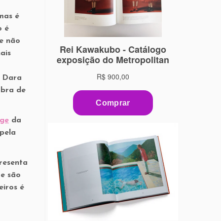
mas é
o é
se não
ais
e Dara
obra de
dge
da
 pela
resenta
 e são
eiros é