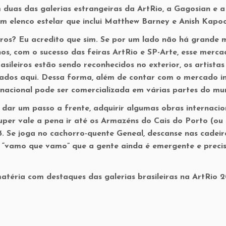
duas das galerias estrangeiras da ArtRio, a Gagosian e a
m elenco estelar que inclui Matthew Barney e Anish Kapo
iros? Eu acredito que sim. Se por um lado não há grande
anos, com o sucesso das feiras ArtRio e SP-Arte, esse merc
ileiros estão sendo reconhecidos no exterior, os artistas
gados aqui. Dessa forma, além de contar com o mercado in
nacional pode ser comercializada em várias partes do mu
dar um passo a frente, adquirir algumas obras internacio
uper vale a pena ir até os Armazéns do Cais do Porto (ou 
3. Se joga no cachorro-quente Geneal, descanse nas cadeir
e “vamo que vamo” que a gente ainda é emergente e preci
éria com destaques das galerias brasileiras na ArtRio 2