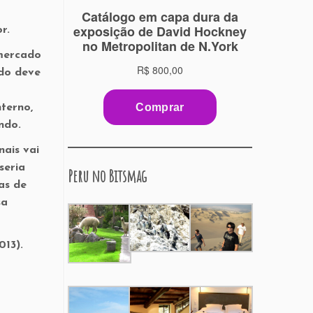
or.
 mercado
ado deve
terno,
ndo.
nais vai
seria
Peru no Bitsmag
as de
sa
013).