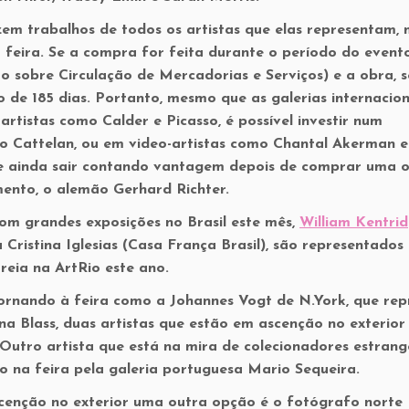
zem trabalhos de todos os artistas que elas representam, 
 feira. Se a compra for feita durante o período do event
o sobre Circulação de Mercadorias e Serviços) e a obra, 
o de 185 dias. Portanto, mesmo que as galerias internacion
rtistas como Calder e Picasso, é possível investir num
o Cattelan, ou em video-artistas como Chantal Akerman 
e ainda sair contando vantagem depois de comprar uma 
mento, o alemão Gerhard Richter.
com grandes exposições no Brasil este mês,
William Kentri
 Cristina Iglesias (Casa França Brasil), são representados
eia na ArtRio este ano.
tornando à feira como a Johannes Vogt de N.York, que rep
na Blass, duas artistas que estão em ascenção no exterior
 Outro artista que está na mira de colecionadores estrang
o na feira pela galeria portuguesa Mario Sequeira.
scenção no exterior uma outra opção é o fotógrafo norte