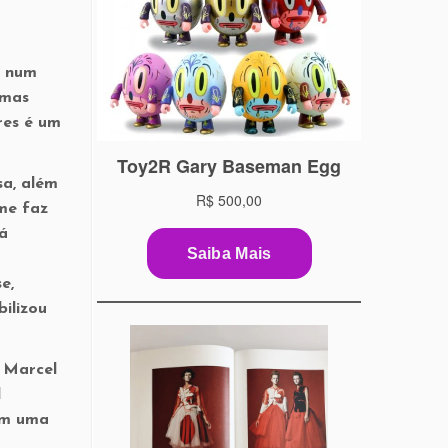
r num
umas
res é um
sa, além
 me faz
á
e,
ilizou
. Marcel
d
om uma