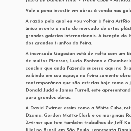
(obra de Damien Hirst – White Cube – ArtRio2
Vale a pena investir em obras à venda nas gale
A razão pela qual eu vou voltar à feira ArtRi
único evento a nata do mercado de artes plás
grandes galerias internacionais. A isenção d
dos grandes trunfos da feira.
A incensada Gagosian está de volta com um Ba
de muitos Picassos, Lucio Fontana e Chamberla
concluir que anda fazendo sucesso aqui no Br
exibindo em seu espaço na feira somente obras
contemporânea que são estrelas hoje como o 
Donald Judd e James Turrell, este apresentand
para grandes obras.
A David Zwirner assim como a White Cube, ret
Dzama, Gordon Matta-Clark e os marginais R
Zwirner que tem também trabalhos de Jeff K
filial no Brasil, em São Paulo, representa Dami