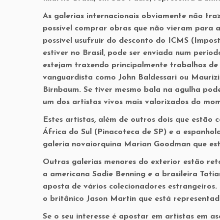
As galerias internacionais obviamente não tra
possível comprar obras que não vieram para a
possível usufruir do desconto do ICMS (Impost
estiver no Brasil, pode ser enviada num períod
estejam trazendo principalmente trabalhos de a
vanguardista como John Baldessari ou Maurizi
Birnbaum. Se tiver mesmo bala na agulha pod
um dos artistas vivos mais valorizados do mo
Estes artistas, além de outros dois que estão 
África do Sul (Pinacoteca de SP) e a espanhola
galeria novaiorquina Marian Goodman que estr
Outras galerias menores do exterior estão re
a americana Sadie Benning e a brasileira Tatia
aposta de vários colecionadores estrangeiros.
o britânico Jason Martin que está representad
Se o seu interesse é apostar em artistas em a