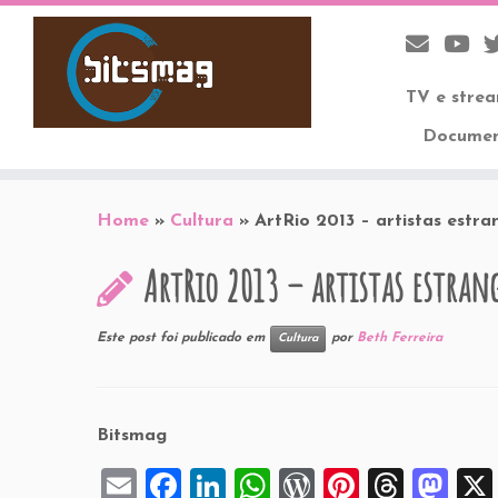
TV e stre
Documen
Skip
to
Home
»
Cultura
»
ArtRio 2013 – artistas estra
content
ArtRio 2013 – artistas estran
Este post foi publicado em
por
Beth Ferreira
Cultura
Bitsmag
E
F
Li
W
W
Pi
T
M