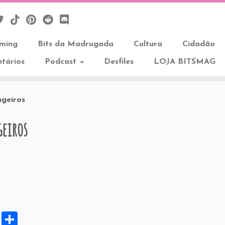
aming
Bits da Madrugada
Cultura
Cidadão
tários
Podcast
Desfiles
LOJA BITSMAG
ngeiros
geiros
X
S