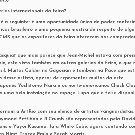
013)
rias internacionais da feira?
o é a seguinte: é uma oportunidade única de poder conferi
ticas brasileiro e uma pequena mostra de respeito de alg
o ICMS que os expositores da feira oferecem aos comprado
squiat que mais parece que Jean-Michel estava com pres
in, este visto também em outras galerias da feira, o que
asil. Muitos Calder na Gagosian e também na Pace que est
 desse artista, apesar de representar muitos da arte
japonês Yoshitomo Nara e os norte-americanos Chuck Clos
o uma bela instalação no espaço Lupa que a feira disponib
ornam à ArtRio com seu elenco de artistas vanguardistas
aymond Pettibon e R.Crumb são representados pela Davi
oons e Yayoi Kusama. Já a White Cube, agora contando c
en Hirst, Tracey Emin e Sarah Morris.