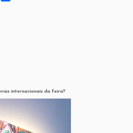
h
ar
e
rias internacionais da feira?