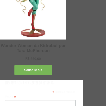
Inscreva-se na Newsletter do Bitsmag
*
indicates required
*
Email