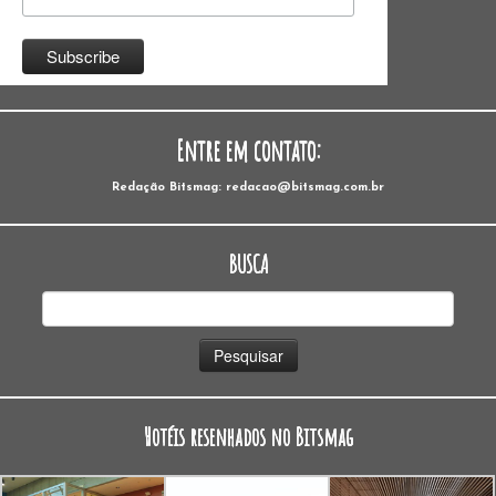
Entre em contato:
Redação Bitsmag: redacao@bitsmag.com.br
BUSCA
Pesquisar
por:
Hotéis resenhados no Bitsmag