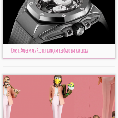
Kaws e Audermars Piguet lançam relógio em parceria