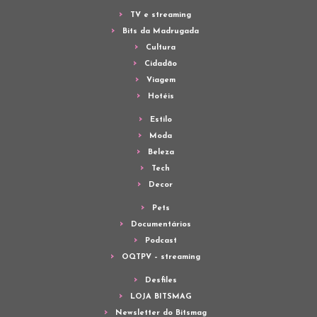
TV e streaming
Bits da Madrugada
Cultura
Cidadão
Viagem
Hotéis
Estilo
Moda
Beleza
Tech
Decor
Pets
Documentários
Podcast
OQTPV – streaming
Desfiles
LOJA BITSMAG
Newsletter do Bitsmag