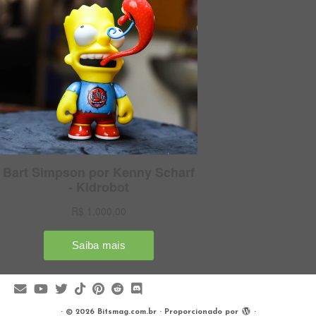
·
© 2026
Bitsmag.com.br
·
Proporcionado por
·