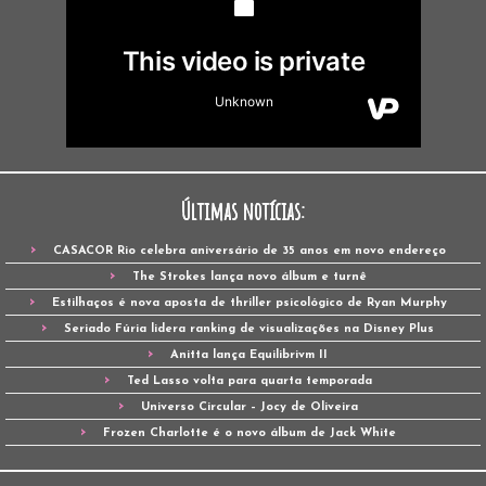
Últimas notícias:
CASACOR Rio celebra aniversário de 35 anos em novo endereço
The Strokes lança novo álbum e turnê
Estilhaços é nova aposta de thriller psicológico de Ryan Murphy
Seriado Fúria lidera ranking de visualizações na Disney Plus
Anitta lança Equilibrivm II
Ted Lasso volta para quarta temporada
Universo Circular – Jocy de Oliveira
Frozen Charlotte é o novo álbum de Jack White