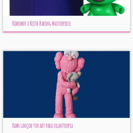
Kidrobot x Keith Haring Masterpiece
Kaws lançou toy art para filantropia