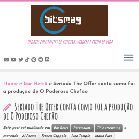
Updates constantes de cultura, viagem e estilo de vida
Skip
to
Home
»
Bar Retrô
»
Seriado The Offer conta como foi
content
a produção de O Poderoso Chefão
Seriado The Offer conta como foi a produção
de O Poderoso Chefão
Este post foi publicado em
e
Bar Retrô
Paramount+
TV e streaming
marcado
Al Pacino
Francis Coppola
Juno Temple
Mario Puzo