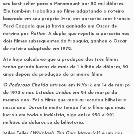
seu best-seller para a Paramount por 50 mil dólares.
Ele também trabalhou no filme adaptando o roteiro
baseado em seu próprio livro, em parceria com Francis
Ford Coppola que já havia ganhado um Oscar de
roteiro por
Patton
. A dupla, que repetiu a parceria nos
dois filmes subsequentes da franquia, ganhou o Oscar
de roteiro adaptado em 1972.
Até hoje calcula-se que a produção dos três filmes
tenha gerado lucros de mais de 1 bilhão de dólares, 50
anos depois da produção do primeiro filme.
O Poderoso Chefão
estreou em N.York em 14 de março
de 1972 e nos Estados Unidos em 24 de março do
mesmo ano. Foi o filme que mais arrecadou bilheteria
nesse ano. Durante muito tempo foi o filme que mais
lucrou em toda a indústria, algo entre 250 e 291
milhões de dólares só de bilheteria.
Miles Teller (
Whiplash
,
Top Gun: Maverick
) é um dos