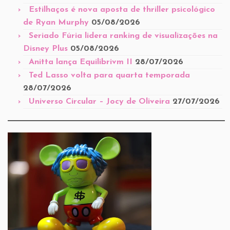
Estilhaços é nova aposta de thriller psicológico
de Ryan Murphy
05/08/2026
Seriado Fúria lidera ranking de visualizações na
Disney Plus
05/08/2026
Anitta lança Equilibrivm II
28/07/2026
Ted Lasso volta para quarta temporada
28/07/2026
Universo Circular – Jocy de Oliveira
27/07/2026