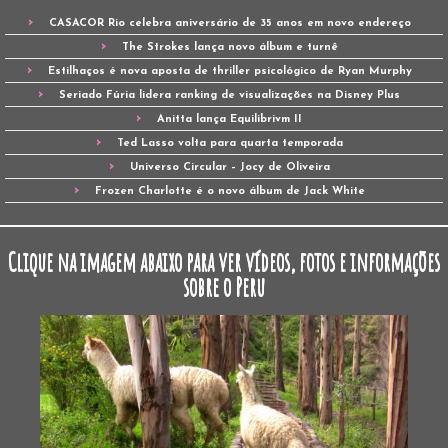
CASACOR Rio celebra aniversário de 35 anos em novo endereço
The Strokes lança novo álbum e turnê
Estilhaços é nova aposta de thriller psicológico de Ryan Murphy
Seriado Fúria lidera ranking de visualizações na Disney Plus
Anitta lança Equilibrivm II
Ted Lasso volta para quarta temporada
Universo Circular – Jocy de Oliveira
Frozen Charlotte é o novo álbum de Jack White
Clique na imagem abaixo para ver vídeos, fotos e informações
sobre o Peru