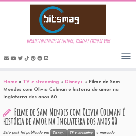
Updates constantes de cultura, viagem e estilo de vida
Skip
to
Home
»
TV e streaming
»
Disney+
»
Filme de Sam
content
Mendes com Olivia Colman é história de amor na
Inglaterra dos anos 80
Filme de Sam Mendes com Olivia Colman é
história de amor na Inglaterra dos anos 80
Este post foi publicado em
e marcado
Disney+
TV e streaming