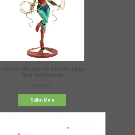
Inscreva-se na Newsletter do Bitsmag
*
indicates required
*
Email