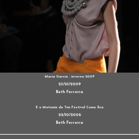
Maria Garcia - inverno 2009
23/01/2009
Beth Ferreira
E o Motomix do Tim Festival Como fica
22/10/2006
Beth Ferreira