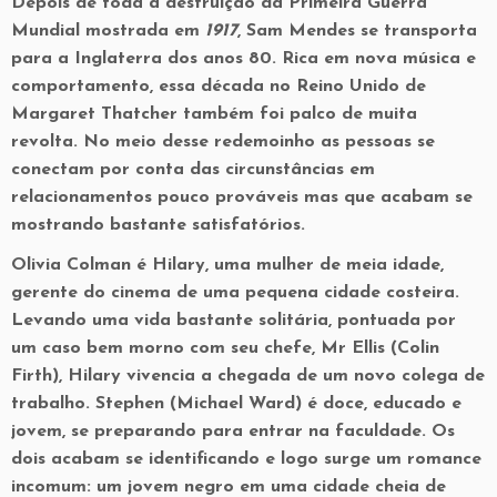
Depois de toda a destruição da Primeira Guerra
Mundial mostrada em
1917
, Sam Mendes se transporta
para a Inglaterra dos anos 80. Rica em nova música e
comportamento, essa década no Reino Unido de
Margaret Thatcher também foi palco de muita
revolta. No meio desse redemoinho as pessoas se
conectam por conta das circunstâncias em
relacionamentos pouco prováveis mas que acabam se
mostrando bastante satisfatórios.
Olivia Colman é Hilary, uma mulher de meia idade,
gerente do cinema de uma pequena cidade costeira.
Levando uma vida bastante solitária, pontuada por
um caso bem morno com seu chefe, Mr Ellis (Colin
Firth), Hilary vivencia a chegada de um novo colega de
trabalho. Stephen (Michael Ward) é doce, educado e
jovem, se preparando para entrar na faculdade. Os
dois acabam se identificando e logo surge um romance
incomum: um jovem negro em uma cidade cheia de