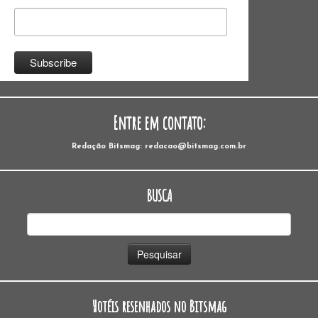
Entre em contato:
Redação Bitsmag: redacao@bitsmag.com.br
BUSCA
Pesquisar
por:
Hotéis resenhados no Bitsmag