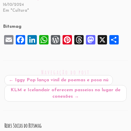
16/10/2024
Em "Cultura"
Bitsmag
E
F
Li
W
W
Pi
T
M
X
S
m
a
n
h
or
nt
hr
a
h
ai
c
k
at
d
er
e
st
ar
l
e
e
s
P
es
a
o
e
Navegação do post
b
dI
A
re
t
d
d
←
Iggy Pop lança vinil de poemas e posa nú
o
n
p
ss
s
o
KLM e Icelandair oferecem passeios no lugar de
o
p
n
conexões
→
k
Redes Socias do Bitsmag