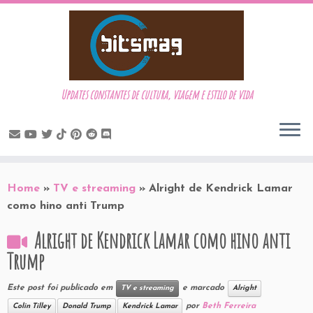
Updates constantes de cultura, viagem e estilo de vida
Skip
to
Home
»
TV e streaming
»
Alright de Kendrick Lamar
content
como hino anti Trump
Alright de Kendrick Lamar como hino anti
Trump
Este post foi publicado em
e marcado
TV e streaming
Alright
por
Beth Ferreira
Colin Tilley
Donald Trump
Kendrick Lamar