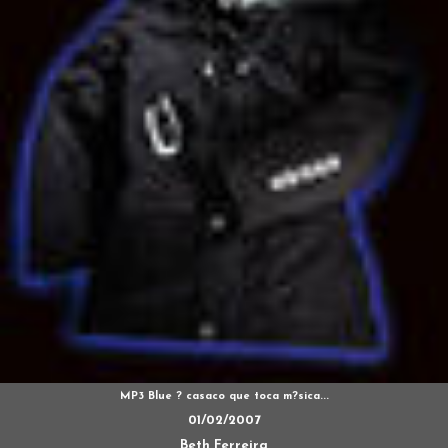
MP3 Blue ? casaco que toca m?sica...
01/02/2007
Beth Ferreira