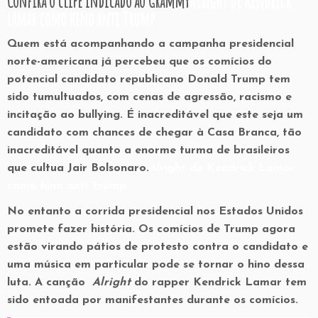
Confira o clipe indicado ao Grammy
Alright de Kendrick
Lamar como hino anti Trump
Quem está acompanhando a campanha presidencial
norte-americana já percebeu que os comícios do
potencial candidato republicano Donald Trump tem
sido tumultuados, com cenas de agressão, racismo e
incitação ao bullying. É inacreditável que este seja um
candidato com chances de chegar à Casa Branca, tão
inacreditável quanto a enorme turma de brasileiros
que cultua Jair Bolsonaro.
Alright de Kendrick Lamar
como hino anti Trump
No entanto a corrida presidencial nos Estados Unidos
promete fazer história. Os comícios de Trump agora
estão virando pátios de protesto contra o candidato e
uma música em particular pode se tornar o hino dessa
luta. A canção
Alright
do rapper Kendrick Lamar tem
sido entoada por manifestantes durante os comícios.