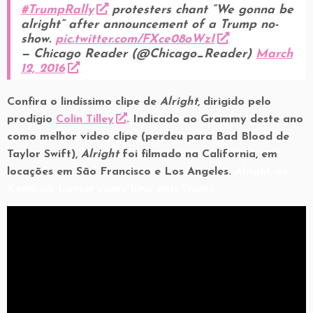
#TrumpRally
protesters chant “We gonna be
alright” after announcement of a Trump no-
show.
pic.twitter.com/FXce08oWzI
— Chicago Reader (@Chicago_Reader)
March
12, 2016
Confira o lindíssimo clipe de
Alright
, dirigido pelo
prodígio
Colin Tilley
. Indicado ao Grammy deste ano
como melhor video clipe (perdeu para Bad Blood de
Taylor Swift),
Alright
foi filmado na California, em
locações em São Francisco e Los Angeles.
Alright de
Kendrick Lamar como hino anti Trump