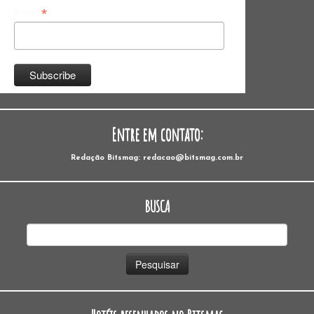
*
Email
Entre em contato:
Redação Bitsmag: redacao@bitsmag.com.br
BUSCA
Pesquisar
por: