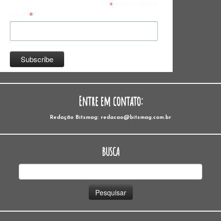
*
indicates required
*
Email
Entre em contato:
Redação Bitsmag: redacao@bitsmag.com.br
BUSCA
Pesquisar
por: