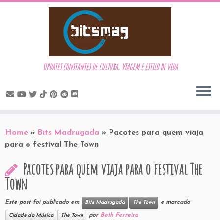
Updates constantes de cultura, viagem e estilo de vida
Skip
to
Home
»
Bits Madrugada
»
Pacotes para quem viaja
content
para o festival The Town
Pacotes para quem viaja para o festival The
Town
Este post foi publicado em
e marcado
Bits Madrugada
The Town
por
Beth Ferreira
Cidade da Música
The Town