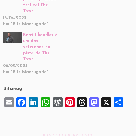
festival The
Town
18/04/2023
Em "Bits Madrugada"
Kerri Chandler é
um dos
veteranos na
pista do The
Town
06/09/2023
Em "Bits Madrugada"
Bitsmag
E
F
Li
W
W
Pi
T
M
X
S
m
a
n
h
or
nt
hr
a
h
ai
c
k
at
d
er
e
st
ar
l
e
e
s
P
es
a
o
e