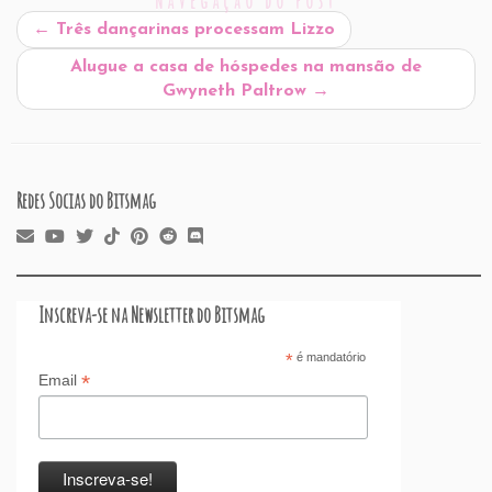
Navegação do post
b
dI
A
re
t
d
d
←
Três dançarinas processam Lizzo
o
n
p
ss
s
o
Alugue a casa de hóspedes na mansão de
o
p
n
Gwyneth Paltrow
→
k
Redes Socias do Bitsmag
Inscreva-se na Newsletter do Bitsmag
*
é mandatório
*
Email