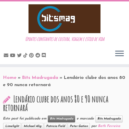
Updates constantes de cultura, viagem e estilo de vida
Skip
to
Home
»
Bits Madrugada
»
Lendário clube dos anos 80
content
e 90 nunca retornará
Lendário clube dos anos 80 e 90 nunca
retornará
Este post foi publicado em
e marcado
Bits Madrugada
Bits Madrugada
por
Beth Ferreira
Limelight
Michael Alig
Patricia Field
Peter Gatien