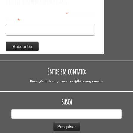
Inscreva-se na Newsletter do Bitsmag
*
indicates required
*
Email
Entre em contato:
Redação Bitsmag: redacao@bitsmag.com.br
BUSCA
Pesquisar
por: