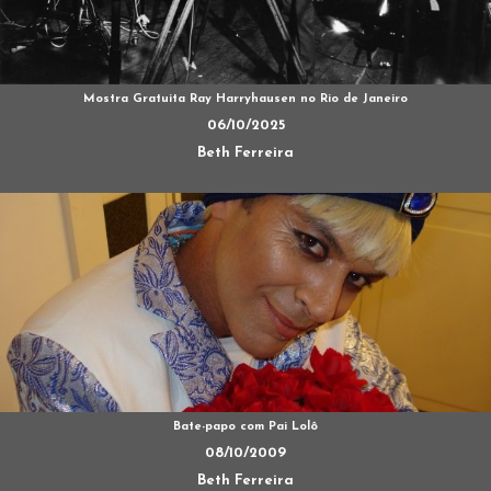
Mostra Gratuita Ray Harryhausen no Rio de Janeiro
06/10/2025
Beth Ferreira
Bate-papo com Pai Lolô
08/10/2009
Beth Ferreira