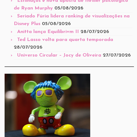
Estilhaços é nova aposta de thriller psicológico
de Ryan Murphy
05/08/2026
Seriado Fúria lidera ranking de visualizações na
Disney Plus
05/08/2026
Anitta lança Equilibrivm II
28/07/2026
Ted Lasso volta para quarta temporada
28/07/2026
Universo Circular – Jocy de Oliveira
27/07/2026