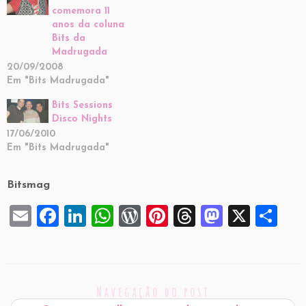
comemora 11
anos da coluna
Bits da
Madrugada
20/09/2008
Em "Bits Madrugada"
Bits Sessions
Disco Nights
17/06/2010
Em "Bits Madrugada"
Bitsmag
E
F
Li
W
W
Pi
T
M
X
S
m
a
n
h
or
nt
hr
a
h
ai
c
k
at
d
er
e
st
ar
l
e
e
s
P
es
a
o
e
Navegação do post
b
dI
A
re
t
d
d