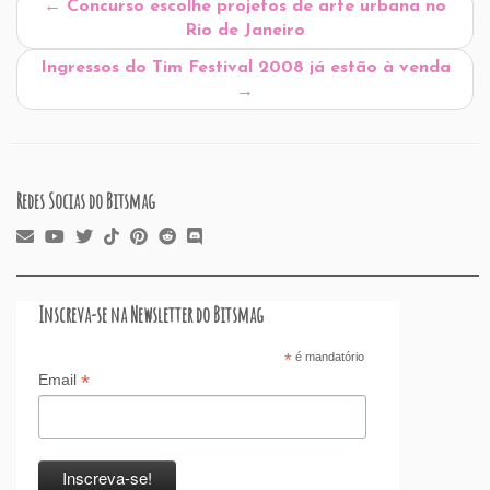
←
Concurso escolhe projetos de arte urbana no
o
n
p
ss
s
o
Rio de Janeiro
o
p
n
Ingressos do Tim Festival 2008 já estão à venda
k
→
Redes Socias do Bitsmag
Inscreva-se na Newsletter do Bitsmag
*
é mandatório
*
Email