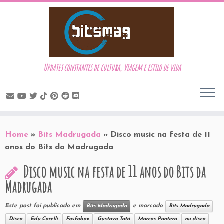
Updates constantes de cultura, viagem e estilo de vida
Skip
to
Home
»
Bits Madrugada
»
Disco music na festa de 11
content
anos do Bits da Madrugada
Disco music na festa de 11 anos do Bits da
Madrugada
Este post foi publicado em
e marcado
Bits Madrugada
Bits Madrugada
Disco
Edu Corelli
Fosfobox
Gustavo Tatá
Marcos Pantera
nu disco