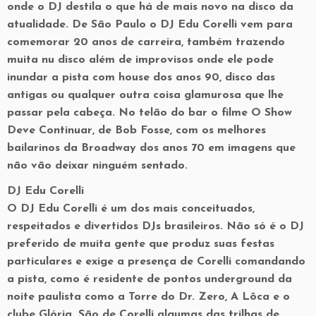
onde o DJ destila o que há de mais novo na disco da
atualidade. De São Paulo o DJ Edu Corelli vem para
comemorar 20 anos de carreira, também trazendo
muita nu disco além de improvisos onde ele pode
inundar a pista com house dos anos 90, disco das
antigas ou qualquer outra coisa glamurosa que lhe
passar pela cabeça. No telão do bar o filme O Show
Deve Continuar, de Bob Fosse, com os melhores
bailarinos da Broadway dos anos 70 em imagens que
não vão deixar ninguém sentado.
DJ Edu Corelli
O DJ Edu Corelli é um dos mais conceituados,
respeitados e divertidos DJs brasileiros. Não só é o DJ
preferido de muita gente que produz suas festas
particulares e exige a presença de Corelli comandando
a pista, como é residente de pontos underground da
noite paulista como a Torre do Dr. Zero, A Lôca e o
clube Glória. São de Corelli algumas das trilhas de