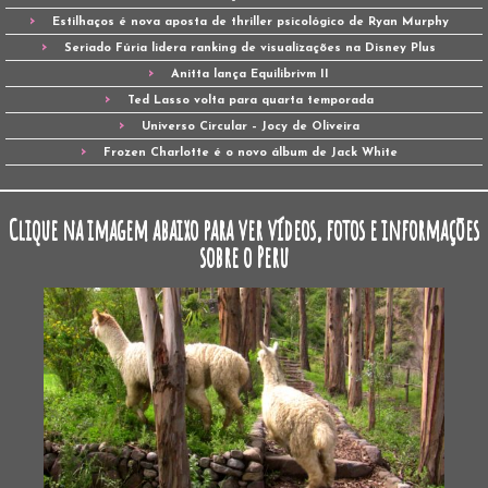
Estilhaços é nova aposta de thriller psicológico de Ryan Murphy
Seriado Fúria lidera ranking de visualizações na Disney Plus
Anitta lança Equilibrivm II
Ted Lasso volta para quarta temporada
Universo Circular – Jocy de Oliveira
Frozen Charlotte é o novo álbum de Jack White
Clique na imagem abaixo para ver vídeos, fotos e informações
sobre o Peru