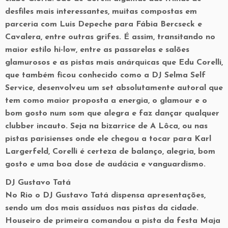
desfiles mais interessantes, muitas compostas em
parceria com Luis Depeche para Fábia Bercseck e
Cavalera, entre outras grifes. É assim, transitando no
maior estilo hi-low, entre as passarelas e salões
glamurosos e as pistas mais anárquicas que Edu Corelli,
que também ficou conhecido como a DJ Selma Self
Service, desenvolveu um set absolutamente autoral que
tem como maior proposta a energia, o glamour e o
bom gosto num som que alegra e faz dançar qualquer
clubber incauto. Seja na bizarrice de A Lôca, ou nas
pistas parisienses onde ele chegou a tocar para Karl
Largerfeld, Corelli é certeza de balanço, alegria, bom
gosto e uma boa dose de audácia e vanguardismo.
DJ Gustavo Tatá
No Rio o DJ Gustavo Tatá dispensa apresentações,
sendo um dos mais assíduos nas pistas da cidade.
Houseiro de primeira comandou a pista da festa Maja