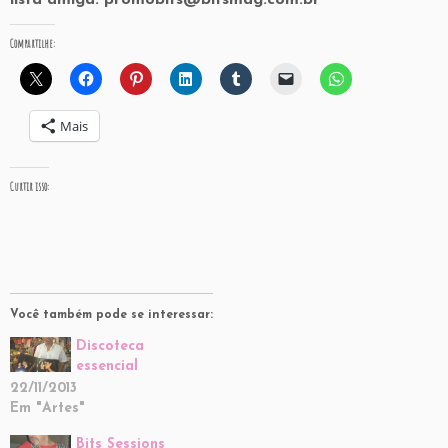
lista amiga: promobits@bitsmag.com.br
Compartilhe:
Mais
Curtir isso:
Você também pode se interessar:
Discoteca
essencial
22/11/2013
Em "Artes"
Bits Sessions