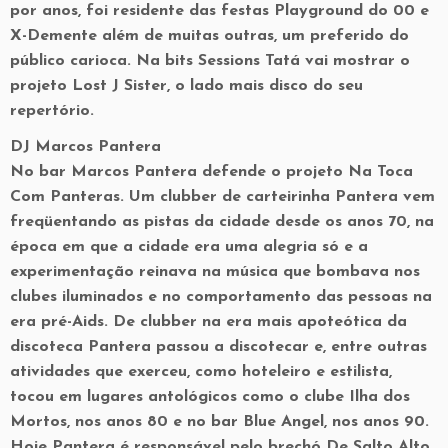
por anos, foi residente das festas Playground do 00 e
X-Demente além de muitas outras, um preferido do
público carioca. Na bits Sessions Tatá vai mostrar o
projeto Lost J Sister, o lado mais disco do seu
repertório.
DJ Marcos Pantera
No bar Marcos Pantera defende o projeto Na Toca
Com Panteras. Um clubber de carteirinha Pantera vem
freqüentando as pistas da cidade desde os anos 70, na
época em que a cidade era uma alegria só e a
experimentação reinava na música que bombava nos
clubes iluminados e no comportamento das pessoas na
era pré-Aids. De clubber na era mais apoteótica da
discoteca Pantera passou a discotecar e, entre outras
atividades que exerceu, como hoteleiro e estilista,
tocou em lugares antológicos como o clube Ilha dos
Mortos, nos anos 80 e no bar Blue Angel, nos anos 90.
Hoje Pantera é responsável pelo brechó De Salto Alto,