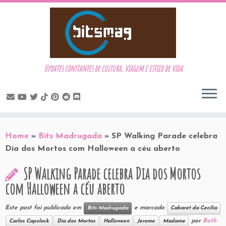
Updates constantes de cultura, viagem e estilo de vida
Skip
to
Home
»
Bits Madrugada
»
SP Walking Parade celebra
content
Dia dos Mortos com Halloween a céu aberto
SP Walking Parade celebra Dia dos Mortos
com Halloween a céu aberto
Este post foi publicado em
e marcado
Bits Madrugada
Cabaret da Cecília
por
Beth
Carlos Capslock
Dia dos Mortos
Halloween
Jerome
Madame