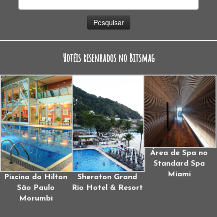
por:
Hotéis resenhados no Bitsmag
Área de Spa no
Standard Spa
Miami
Piscina do Hilton
Sheraton Grand
São Paulo
Rio Hotel & Resort
Morumbi