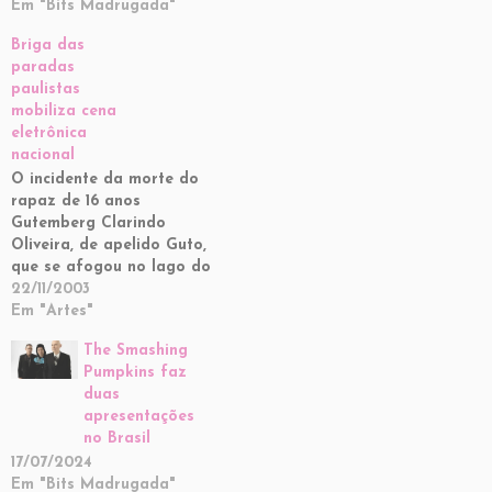
Em "Bits Madrugada"
Briga das
paradas
paulistas
mobiliza cena
eletrônica
nacional
O incidente da morte do
rapaz de 16 anos
Gutemberg Clarindo
Oliveira, de apelido Guto,
que se afogou no lago do
parque do Ibirapuera no
22/11/2003
domingo à noite, após ter
Em "Artes"
participado com amigos
The Smashing
da Parada da AME,
Pumpkins faz
coloca em evidência mais
duas
que nunca a rivalidade
apresentações
entre a Parada da AME…
no Brasil
17/07/2024
Em "Bits Madrugada"