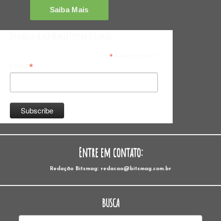
Inscreva-se na Newsletter do Bitsmag
*
indicates required
*
Email
Entre em contato:
Redação Bitsmag: redacao@bitsmag.com.br
BUSCA
Pesquisar