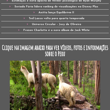
Estilhaços é nova aposta de thriller psicológico de Ryan Murphy
Seriado Fúria lidera ranking de visualizações na Disney Plus
Anitta lança Equilibrivm II
Ted Lasso volta para quarta temporada
Universo Circular – Jocy de Oliveira
Frozen Charlotte é o novo álbum de Jack White
Clique na imagem abaixo para ver vídeos, fotos e informações
sobre o Peru