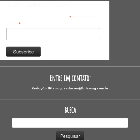
Inscreva-se na Newsletter do Bitsmag
*
indicates required
*
Email
Entre em contato:
Redação Bitsmag: redacao@bitsmag.com.br
BUSCA
Pesquisar
por: