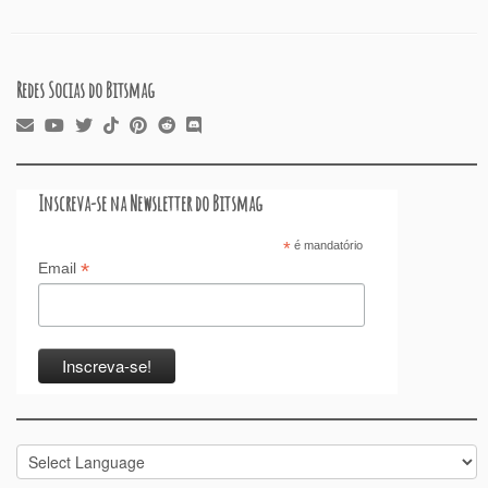
o
p
n
k
Redes Socias do Bitsmag
Inscreva-se na Newsletter do Bitsmag
*
é mandatório
*
Email