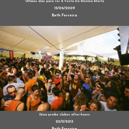
Últimos dias para ver A Festa Da Menina Morta
15/06/2009
Beth Ferreira
Ibiza proíbe clubes after-hours
22/11/2013
Beth Ferreira