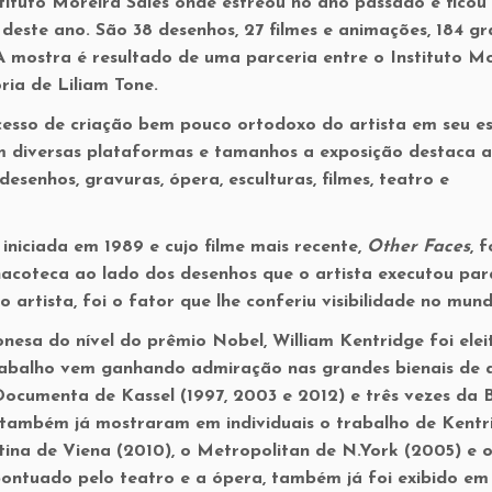
tituto Moreira Sales onde estreou no ano passado e ficou
 deste ano. São 38 desenhos, 27 filmes e animações, 184 g
 A mostra é resultado de uma parceria entre o Instituto M
ia de Liliam Tone.
esso de criação bem pouco ortodoxo do artista em seu es
m diversas plataformas e tamanhos a exposição destaca a
esenhos, gravuras, ópera, esculturas, filmes, teatro e
, iniciada em 1989 e cujo filme mais recente,
Other Faces
, f
nacoteca ao lado dos desenhos que o artista executou par
io artista, foi o fator que lhe conferiu visibilidade no mun
esa do nível do prêmio Nobel, William Kentridge foi elei
 trabalho vem ganhando admiração nas grandes bienais de 
Documenta de Kassel (1997, 2003 e 2012) e três vezes da B
 também já mostraram em individuais o trabalho de Kentr
tina de Viena (2010), o Metropolitan de N.York (2005) 
pontuado pelo teatro e a ópera, também já foi exibido em