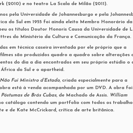
 (2010) e no teatro La Scala de Milão (2011).
canos pela Universidade de Johannesburgo e pela Johannes
frica do Sul em 1955 foi ainda eleito Membro Honorário da
eu os títulos Doutor Honoris Causa da Universidade de 
ttres do Ministério da Cultura e Comunicação da França.
das em técnica caseira inventada por ele próprio que a
filmes são produzidos quadro a quadro sobre alterações 
entos do dia a dia encontrados em seu próprio estúdio o a
África do Sul e o apartheid.
Não Fui Ministro d’Estado
, criada especialmente para a
a obra está à venda acompanhada por um DVD. A obra foi
Póstumas de Brás Cubas
, de Machado de Assis.
William
o catálogo contendo um portfolio com todos os trabalho
te e de Kate McCrickard, crítica de arte britânica.