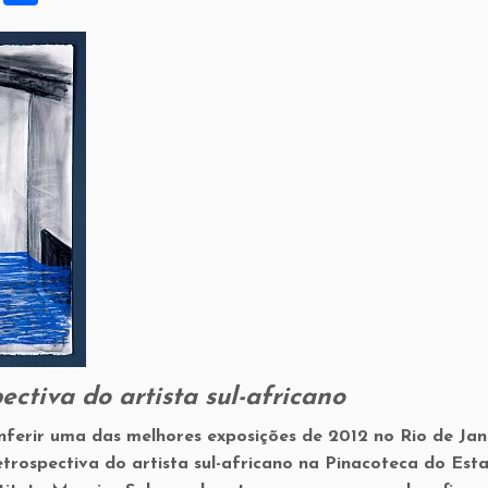
h
ar
e
ctiva do artista sul-africano
ferir uma das melhores exposições de 2012 no Rio de Jan
trospectiva do artista sul-africano na Pinacoteca do Est