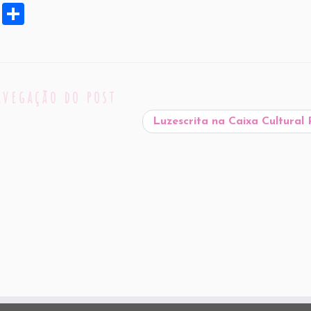
X
S
h
ar
e
avegação do post
Luzescrita na Caixa Cultural