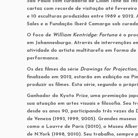
São Paulo com curadoria de Lilian Tone do Ins
cartaz com recorde de visitação até fevereiro
e 10 esculturas produzidas entre 1989 e 2012.
Sales e a Fundação Iberê Camargo sob curador
O foco de
William Kentridge: Fortuna
é o proc
em Johannesburgo. Através de intervenções e
atividade do artista multitarefa em forma de d
performance.
Os dez filmes da série
Drawings for Projection
finalizado em 2012, estarão em exibição na Pi
produzir os filmes. Esta série, segundo o própr
Ganhador do Kyoto Prize, uma premiação japon
sua atuação em artes visuais e filosofia. Seu
desde os anos 90, participando três vezes da 
de Veneza (1993, 1999, 2005). Grandes museus
como o Louvre de Paris (2010), o Museu Alber
de N.York (1998, 2010). Seu trabalho, sempre 