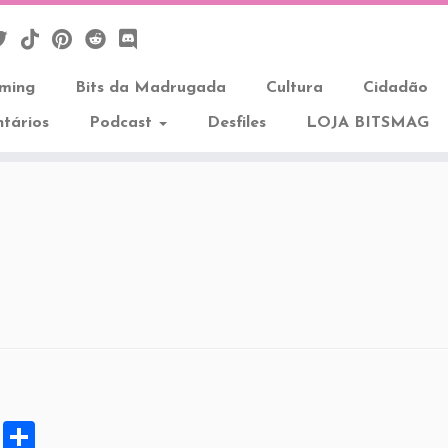
aming
Bits da Madrugada
Cultura
Cidadão
tários
Podcast
Desfiles
LOJA BITSMAG
X
S