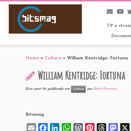
TV e stre
Documen
Skip
to
Home
»
Cultura
»
William Kentridge: Fortuna
content
William Kentridge: Fortuna
Este post foi publicado em
por
Beth Ferreira
Cultura
Bitsmag
E
F
Li
W
W
Pi
T
M