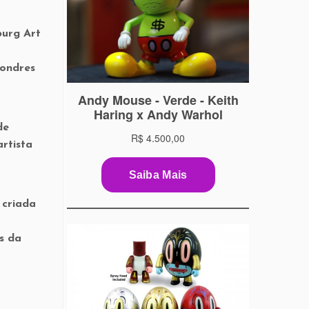
burg Art
Londres
de
rtista
 criada
s da