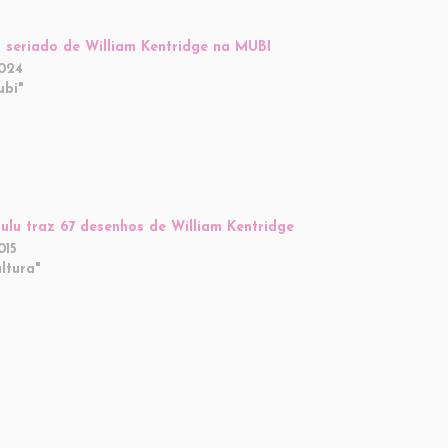
a seriado de William Kentridge na MUBI
2024
ubi"
Lulu traz 67 desenhos de William Kentridge
015
ltura"