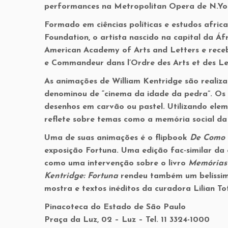
performances na Metropolitan Opera de N.York
Formado em ciências políticas e estudos afri
Foundation, o artista nascido na capital da Á
American Academy of Arts and Letters e receb
e Commandeur dans l’Ordre des Arts et des Le
As animações de William Kentridge são realiza
denominou de “cinema da idade da pedra”. Os 
desenhos em carvão ou pastel. Utilizando elem
reflete sobre temas como a memória social da 
Uma de suas animações é o flipbook
De Como 
exposição Fortuna. Uma edição fac-similar d
como uma intervenção sobre o livro
Memórias 
Kentridge: Fortuna
rendeu também um belíssim
mostra e textos inéditos da curadora Lilian To
Pinacoteca do Estado de São Paulo
Praça da Luz, 02 – Luz – Tel. 11 3324-1000