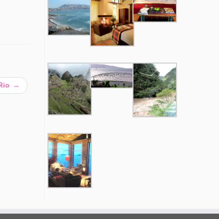
 Rio
→