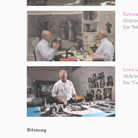
Estrei
17/10/
Em "M
Livro 
05/11/2
Em "Cu
Bitsmag