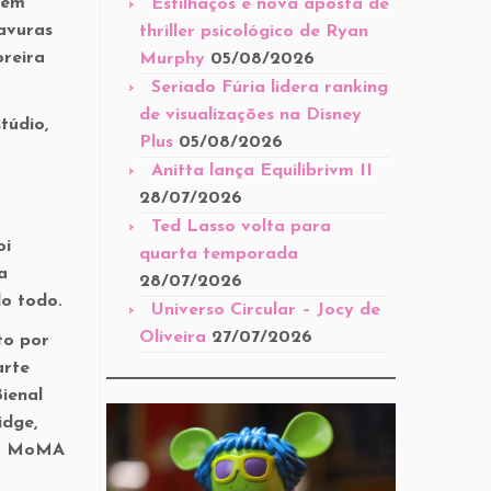
 em
Estilhaços é nova aposta de
ravuras
thriller psicológico de Ryan
oreira
Murphy
05/08/2026
Seriado Fúria lidera ranking
de visualizações na Disney
túdio,
Plus
05/08/2026
Anitta lança Equilibrivm II
28/07/2026
Ted Lasso volta para
oi
quarta temporada
a
28/07/2026
do todo.
Universo Circular – Jocy de
Oliveira
27/07/2026
to por
arte
ienal
idge,
e o MoMA