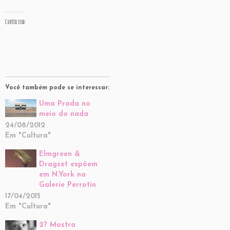
Curtir isso:
Você também pode se interessar:
Uma Prada no
meio do nada
24/08/2012
Em "Cultura"
Elmgreen &
Dragset expõem
em N.York na
Galerie Perrotin
17/04/2015
Em "Cultura"
2? Mostra