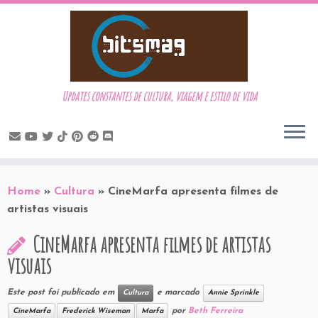
Updates constantes de cultura, viagem e estilo de vida
Skip
to
Home
»
Cultura
»
CineMarfa apresenta filmes de
content
artistas visuais
CineMarfa apresenta filmes de artistas
visuais
Este post foi publicado em
e marcado
Cultura
Annie Sprinkle
por
Beth Ferreira
CineMarfa
Frederick Wiseman
Marfa