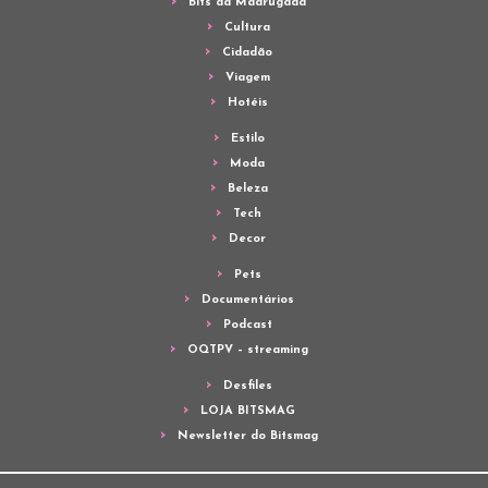
Bits da Madrugada
Cultura
Cidadão
Viagem
Hotéis
Estilo
Moda
Beleza
Tech
Decor
Pets
Documentários
Podcast
OQTPV – streaming
Desfiles
LOJA BITSMAG
Newsletter do Bitsmag