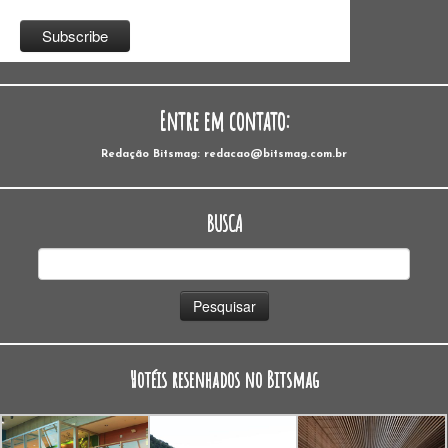
Entre em contato:
Redação Bitsmag: redacao@bitsmag.com.br
BUSCA
Pesquisar
por:
Hotéis resenhados no Bitsmag