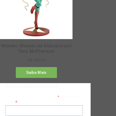
Inscreva-se na Newsletter do Bitsmag
*
indicates required
*
Email