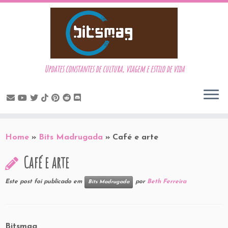
Updates constantes de cultura, viagem e estilo de vida
Skip
to
Home
»
Bits Madrugada
»
Café e arte
content
Café e arte
Este post foi publicado em
por
Beth Ferreira
Bits Madrugada
Bitsmag