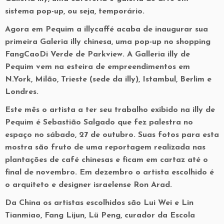
sistema pop-up, ou seja, temporário.
Agora em Pequim a illycaffé acaba de inaugurar sua
primeira Galeria illy chinesa, uma pop-up no shopping
FangCaoDi Verde de Parkview. A Galleria illy de
Pequim vem na esteira de empreendimentos em
N.York, Milão, Trieste (sede da illy), Istambul, Berlim e
Londres.
Este mês o artista a ter seu trabalho exibido na illy de
Pequim é Sebastião Salgado que fez palestra no
espaço no sábado, 27 de outubro. Suas fotos para esta
mostra são fruto de uma reportagem realizada nas
plantações de café chinesas e ficam em cartaz até o
final de novembro. Em dezembro o artista escolhido é
o arquiteto e designer israelense Ron Arad.
Da China os artistas escolhidos são Lui Wei e Lin
Tianmiao, Fang Lijun, Lü Peng, curador da Escola