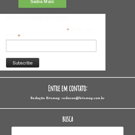
Inscreva-se na Newsletter do Bitsmag
*
indicates required
*
Email
Entre em contato:
Redação Bitsmag: redacao@bitsmag.com.br
BUSCA
Pesquisar