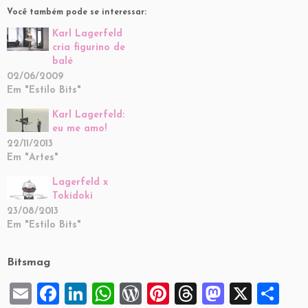
Você também pode se interessar:
Karl Lagerfeld
cria figurino de
balé
02/06/2009
Em "Estilo Bits"
Karl Lagerfeld:
eu me amo!
22/11/2013
Em "Artes"
Lagerfeld x
Tokidoki
23/08/2013
Em "Estilo Bits"
Bitsmag
E
F
Li
W
W
Pi
T
M
X
S