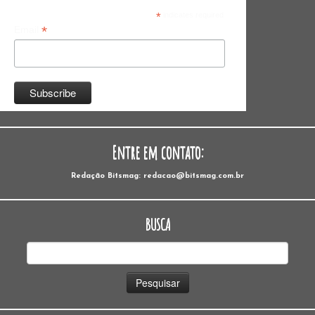
*
indicates required
*
Email
Entre em contato:
Redação Bitsmag: redacao@bitsmag.com.br
BUSCA
Pesquisar
por: