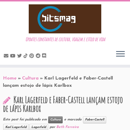
Updates constantes de cultura, viagem e estilo de vida
Skip
to
Home
»
Cultura
»
Karl Lagerfeld e Faber-Castell
content
lançam estojo de lápis Karlbox
Karl Lagerfeld e Faber-Castell lançam estojo
de lápis Karlbox
Este post foi publicado em
e marcado
Cultura
Faber-Castell
por
Beth Ferreira
Karl Lagerfeld
Lagerfeld