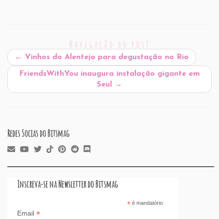
m
a
n
h
or
nt
hr
a
h
ai
c
k
at
d
er
e
st
ar
l
e
e
s
P
es
a
o
e
Navegação do post
b
dI
A
re
t
d
d
←
Vinhos do Alentejo para degustação no Rio
o
n
p
ss
s
o
FriendsWithYou inaugura instalação gigante em
o
p
n
Seul
→
k
Redes Socias do Bitsmag
Inscreva-se na Newsletter do Bitsmag
*
é mandatório
*
Email