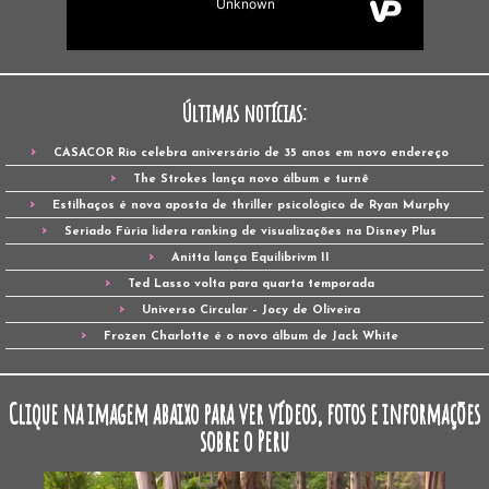
Últimas notícias:
CASACOR Rio celebra aniversário de 35 anos em novo endereço
The Strokes lança novo álbum e turnê
Estilhaços é nova aposta de thriller psicológico de Ryan Murphy
Seriado Fúria lidera ranking de visualizações na Disney Plus
Anitta lança Equilibrivm II
Ted Lasso volta para quarta temporada
Universo Circular – Jocy de Oliveira
Frozen Charlotte é o novo álbum de Jack White
Clique na imagem abaixo para ver vídeos, fotos e informações
sobre o Peru