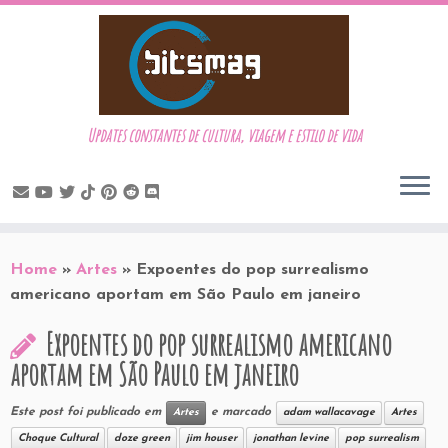
Updates constantes de cultura, viagem e estilo de vida
Skip
to
Home
»
Artes
»
Expoentes do pop surrealismo
content
americano aportam em São Paulo em janeiro
Expoentes do pop surrealismo americano
aportam em São Paulo em janeiro
Este post foi publicado em
e marcado
Artes
adam wallacavage
Artes
Choque Cultural
doze green
jim houser
jonathan levine
pop surrealism