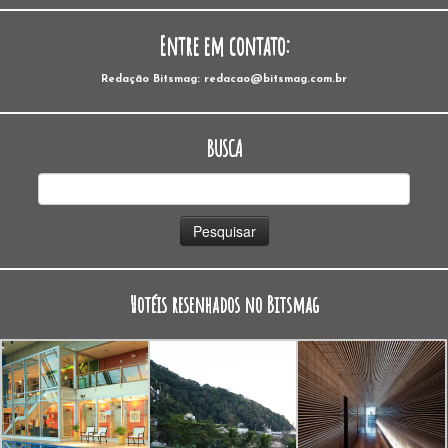
Entre em contato:
Redação Bitsmag: redacao@bitsmag.com.br
BUSCA
Pesquisar
por:
Hotéis resenhados no Bitsmag