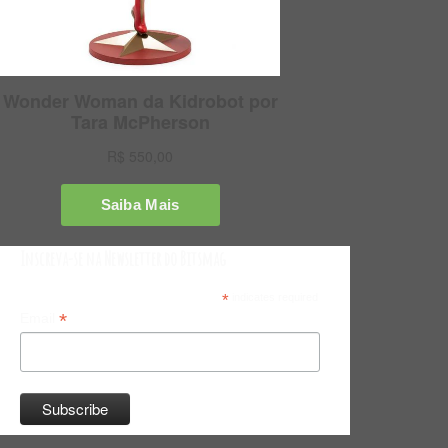
Inscreva-se na Newsletter do Bitsmag
*
indicates required
*
Email