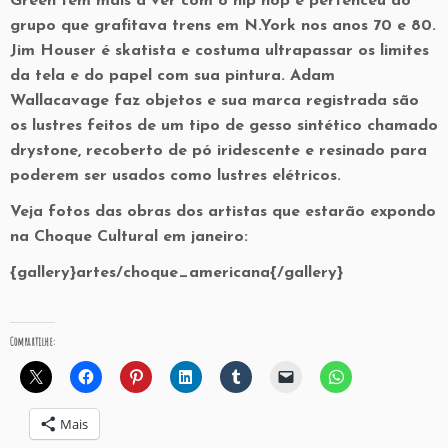
Green tem mais a ver com o hip hop e pertenceu ao
grupo que grafitava trens em N.York nos anos 70 e 80.
Jim Houser é skatista e costuma ultrapassar os limites
da tela e do papel com sua pintura. Adam
Wallacavage faz objetos e sua marca registrada são
os lustres feitos de um tipo de gesso sintético chamado
drystone, recoberto de pó iridescente e resinado para
poderem ser usados como lustres elétricos.
Veja fotos das obras dos artistas que estarão expondo
na Choque Cultural em janeiro:
{gallery}artes/choque_americana{/gallery}
Compartilhe:
Mais