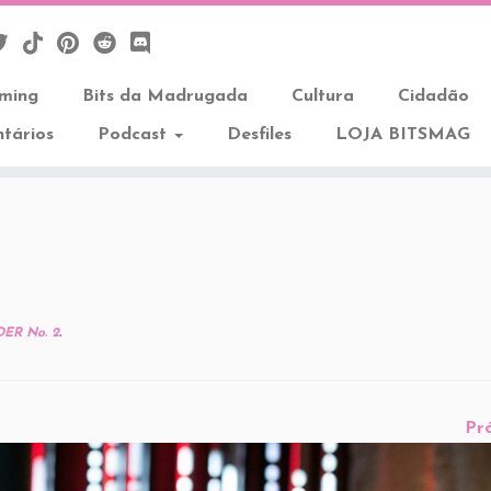
aming
Bits da Madrugada
Cultura
Cidadão
tários
Podcast
Desfiles
LOJA BITSMAG
R No. 2
.
Pr