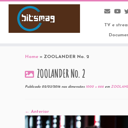
TV e stre
Documen
Skip
to
Home
»
ZOOLANDER No. 2
content
ZOOLANDER No. 2
Publicado
02/03/2016
nas dimensões
1000 × 666
em
ZOOLANDE
← Anterior