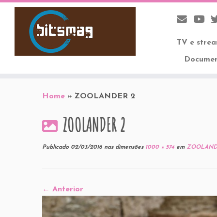
TV e stre
Documen
Skip
to
Home
»
ZOOLANDER 2
content
ZOOLANDER 2
Publicado
02/03/2016
nas dimensões
1000 × 574
em
ZOOLAND
← Anterior