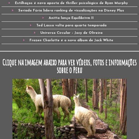
Estilhaços é nova aposta de thriller psicológico de Ryan Murphy
Seriado Fúria lidera ranking de visualizações na Disney Plus
Anitta lança Equilibrivm II
Ted Lasso volta para quarta temporada
Universo Circular – Jocy de Oliveira
Frozen Charlotte é o novo álbum de Jack White
Clique na imagem abaixo para ver vídeos, fotos e informações
sobre o Peru