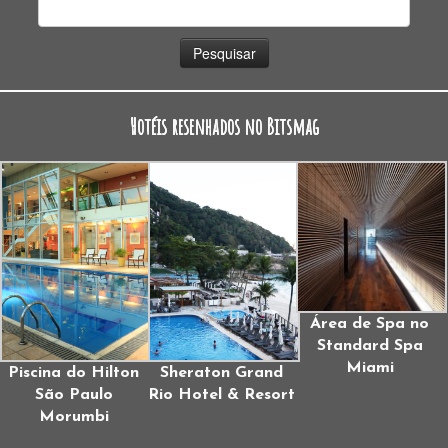
Pesquisar
por:
Hotéis resenhados no Bitsmag
Área de Spa no
Standard Spa
Miami
Piscina do Hilton
Sheraton Grand
São Paulo
Rio Hotel & Resort
Morumbi