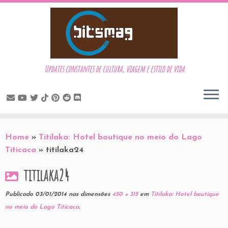
Updates constantes de cultura, viagem e estilo de vida
Skip
to
Home
»
Titilaka: Hotel boutique no meio do Lago
content
Titicaca
»
titilaka24
titilaka24
Publicado
03/01/2014
nas dimensões
450 × 315
em
Titilaka: Hotel boutique
no meio do Lago Titicaca
.